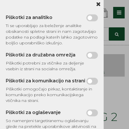
Piškotki za analitiko
Nazaj en nivo
Nazaj en nivo
Nazaj en nivo
Ti se uporabljajo za beleženje analitike
obsikanosti spletne strani in nam zagotavljajo
Vrsta 1
Vrsta 1
Vrsta 1
podatke na podlagi katerih lahko zagotovimo
boljšo uporabniško izkušnjo.
Vrsta 2
Vrsta 2
Vrsta 2
Piškotki za družabna omrežja
Vrsta 3
Vrsta 3
Vrsta 3
Piškotki potrebni za vtičnike za deljenje
vsebin iz strani na socialna omrežja.
KATALOG REZERVNIH DELOV TOMOS
Piškotki za komunikacijo na strani
Kategorije izdelkov
Piškotki omogočajo pirkaz, kontaktiranje in
EKOTEH d.o.o., Vegova ulica 16 3000 Celje
E:
komunikacijo preko komunikacijskega
narocila@ekoteh.si
Motorno olje
vtičnika na strani.
DENICOL RACING 2
Piškotki za oglaševanje
So namenjeni targetiranemu oglaševanju
glede na pretekle uporabnikove aktvinosti na