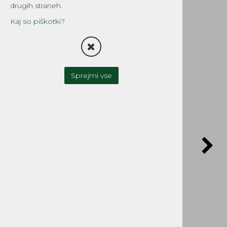
SYNTEX 1 L
drugih straneh.
Šifra:
2773
Kaj so piškotki?
Sprejmi vse