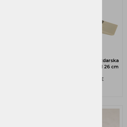
Zagozda cepilna
Zagozda gozdarska
profesionalna 390
PVC LS-COIN 26 cm
gr - poliamid BAHCO
16,95 €
16,50 €