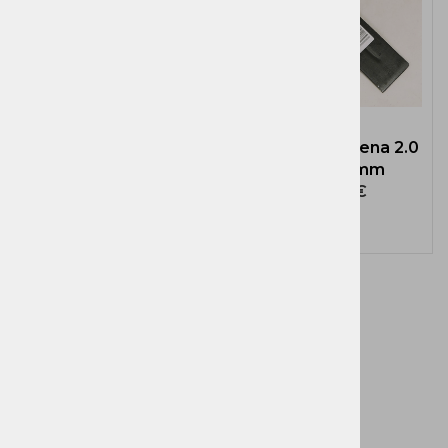
Zagozda jeklena 1,5
Zagozda jeklena 2.0
kg - 230mm
kg - 250mm
17,91 €
22,50 €