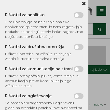
Piškotki za analitiko
Nazaj en nivo
Nazaj en nivo
Nazaj en nivo
Ti se uporabljajo za beleženje analitike
obsikanosti spletne strani in nam zagotavljajo
Vrsta 1
Vrsta 1
Vrsta 1
podatke na podlagi katerih lahko zagotovimo
boljšo uporabniško izkušnjo.
Vrsta 2
Vrsta 2
Vrsta 2
Piškotki za družabna omrežja
Vrsta 3
Vrsta 3
Vrsta 3
Piškotki potrebni za vtičnike za deljenje
vsebin iz strani na socialna omrežja.
KATALOG REZERVNIH DELOV TOMOS
Piškotki za komunikacijo na strani
Kategorije izdelkov
Filtriraj izdelke
Piškotki omogočajo pirkaz, kontaktiranje in
Domov
DELI, OPREMA - GOZD, VRT, DOM
komunikacijo preko komunikacijskega
OPREMA ZA LES, DOM IN GOZDARSTVO
vtičnika na strani.
GOZDARSKE ZAGOZDE BAHCO in BRUMAR
Piškotki za oglaševanje
So namenjeni targetiranemu oglaševanju
Razvrsti po:
ceni
nazivu
glede na pretekle uporabnikove aktvinosti na