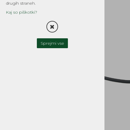
drugih straneh.
TESNILA
Kaj so piškotki?
FILTRI
OLJNA ČRPALKA-OLJNI
REZERVOAR
Sprejmi vse
UPLINJAČI IN DELI
ZAVORNI SISTEMI
SKLOPKA
MOTOR IN MENJALNIK
CILINDRI, GLAVE, DELI
GREDI, OJNICE in DELI
OLJNA TESNILA, LEŽAJI
BATI, BATNI OBROČKI