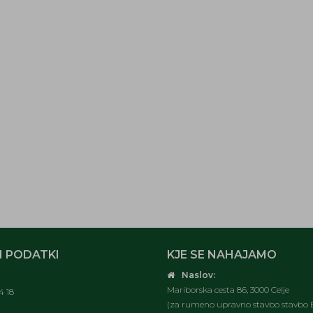
 PODATKI
KJE SE NAHAJAMO
Naslov:
Mariborska cesta 86, 3000 Celje
4 18
(za rumeno upravno stavbo stavbo E