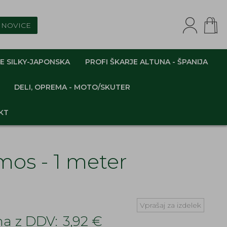
NOVICE
E SILKY-JAPONSKA
PROFI ŠKARJE ALTUNA - ŠPANIJA
DELI, OPREMA - MOTO/SKUTER
KT
mos - 1 meter
Vprašaj za izdelek
a z DDV:
3,92 €