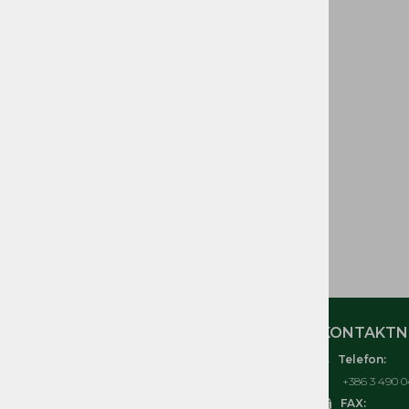
GORIVA IN DELI
CEVI GORIVA
ELEKTRIČNI in
ELEKTRONSKI DELI
ORODJE IN OPREMA
TOMOS IZVENKRMNI
MOTORJI T3, T4, T4,5, T4,8,
T10, T18
ČRPALKE, KOSILNICE
TOMOS
MOJ RAČUN
KONTAKTNI
Telefon:
O nas
+386 3 490 0
Kontakt
FAX: