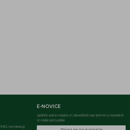
E-NOVICE
vpišite vaš e-naslov in obveščali vas bomo o novostih
iz naše ponudbe
MO, na lokaciji
Prijavi se na e-novice