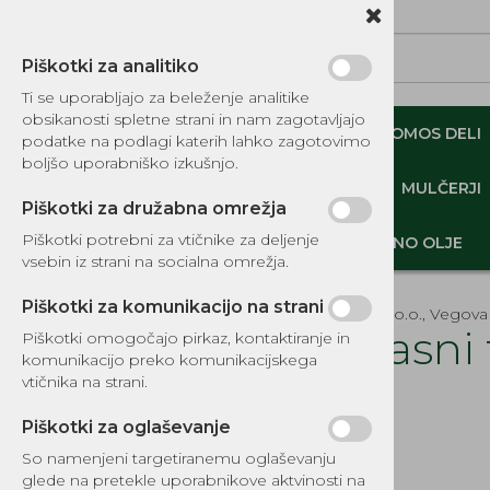
Piškotki za analitiko
Ti se uporabljajo za beleženje analitike
obsikanosti spletne strani in nam zagotavljajo
NADOMESTNI TOMOS DELI
ORIGINALNI TOMOS DELI
podatke na podlagi katerih lahko zagotovimo
boljšo uporabniško izkušnjo.
MINI DEMPERJI-PREKUCNIKI-GOSENIČARJI
MULČERJI
Piškotki za družabna omrežja
Piškotki potrebni za vtičnike za deljenje
DELI, OPREMA - GOZD, VRT, DOM
MOTORNO OLJE
vsebin iz strani na socialna omrežja.
Piškotki za komunikacijo na strani
EKOTEH d.o.o., Vegova 
Okrasni 
Piškotki omogočajo pirkaz, kontaktiranje in
komunikacijo preko komunikacijskega
KATALOG REZERVNIH DELOV
vtičnika na strani.
Šifra:
9496
TOMOS
Piškotki za oglaševanje
NADOMESTNI TOMOS DELI
So namenjeni targetiranemu oglaševanju
IZPUŠNI SISTEMI
glede na pretekle uporabnikove aktvinosti na