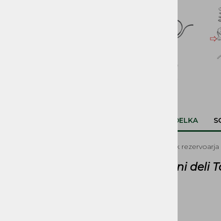
SVETILA, STIKALA
KOLESA, PNEVMATIKE,
PLATIŠČA, AMORTIZERJI
PRENOSI, ZOBNIKI IN
VERIGE
ROČAJI IN ROČKE
SEDEŽI IN PRTLJAŽNIKI
OPIS IZDELKA
S
DELI ZAGANJAČA
Okrasni trak rezervoarj
1 meter
DELI OGRODJA
Rezervni deli 
NALEPKE
BOVDNI in ŽICE
REZERVOARJI, PIPICE