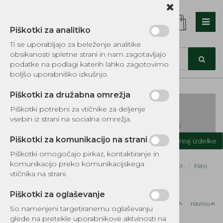
Piškotki za analitiko
Nazaj en nivo
Nazaj en nivo
Nazaj en nivo
Ti se uporabljajo za beleženje analitike
obsikanosti spletne strani in nam zagotavljajo
Vrsta 1
Vrsta 1
Vrsta 1
podatke na podlagi katerih lahko zagotovimo
boljšo uporabniško izkušnjo.
Vrsta 2
Vrsta 2
Vrsta 2
Piškotki za družabna omrežja
Vrsta 3
Vrsta 3
Vrsta 3
Piškotki potrebni za vtičnike za deljenje
vsebin iz strani na socialna omrežja.
KATALOG REZERVNIH DELOV TOMOS
Piškotki za komunikacijo na strani
Kategorije izdelkov
Filtriraj izdelke
Piškotki omogočajo pirkaz, kontaktiranje in
Domov
DELI, OPREMA - GOZD, VRT, DOM
komunikacijo preko komunikacijskega
NADOMESTNI REZERVNI DELI HONDA, LONCIN, LAUNTOP...
Filtri
vtičnika na strani.
Piškotki za oglaševanje
Razvrsti po:
ceni
nazivu
So namenjeni targetiranemu oglaševanju
Filtri
glede na pretekle uporabnikove aktvinosti na