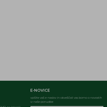
E-NOVICE
vpišite vaš e-naslov in obveščali vas bomo o novostih
iz naše ponudbe
MO, na lokaciji