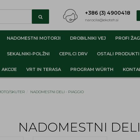
+386 (3) 4900418
narocila@ekoteh.si
NADOMESTNI MOTORJI
DROBILNIKI VEJ
PROFI ŽAG
SEKALNIKI-POLŽNI
CEPILCI DRV
OSTALI PRODUKTI
AKCIJE
VRT IN TERASA
PROGRAM WÜRTH
KONTA
 MOTO/SKUTER
NADOMESTNI DELI - PIAGGIO
NADOMESTNI DELI 