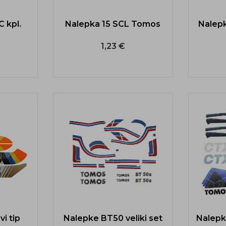
 kpl.
Nalepka 15 SCL Tomos
Nalep
1,23 €
i tip
Nalepke BT50 veliki set
Nalepk