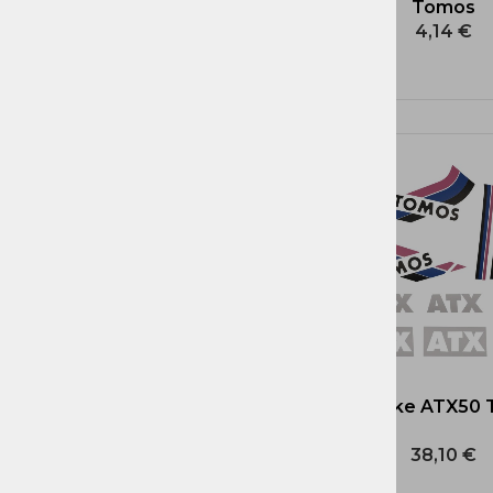
Tomos
4,14 €
Nalepke ATX50
38,10 €