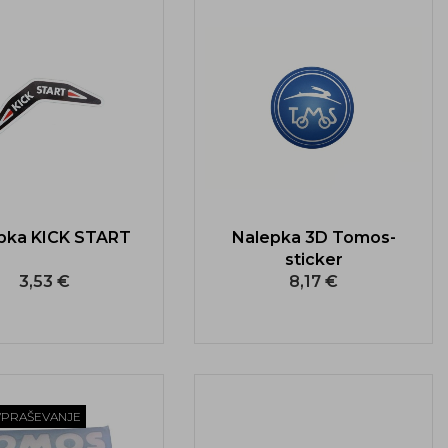
pka KICK START
Nalepka 3D Tomos-
sticker
3,53 €
8,17 €
VPRAŠEVANJE