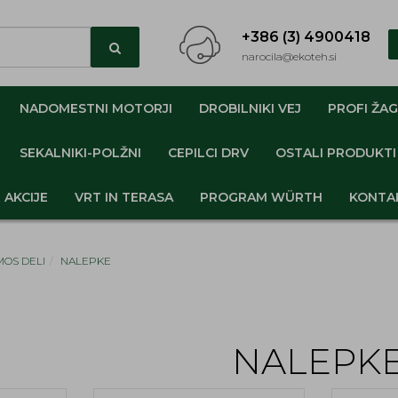
+386 (3) 4900418
narocila@ekoteh.si
NADOMESTNI MOTORJI
DROBILNIKI VEJ
PROFI ŽAG
SEKALNIKI-POLŽNI
CEPILCI DRV
OSTALI PRODUKTI
AKCIJE
VRT IN TERASA
PROGRAM WÜRTH
KONTA
OS DELI
NALEPKE
NALEPK