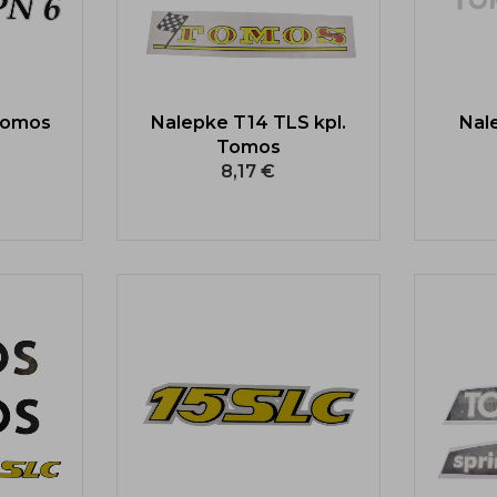
Tomos
Nalepke T14 TLS kpl.
Nal
Tomos
8,17 €