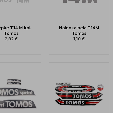
epke T14 M kpl.
Nalepka bela T14M
Tomos
Tomos
2,82 €
1,10 €