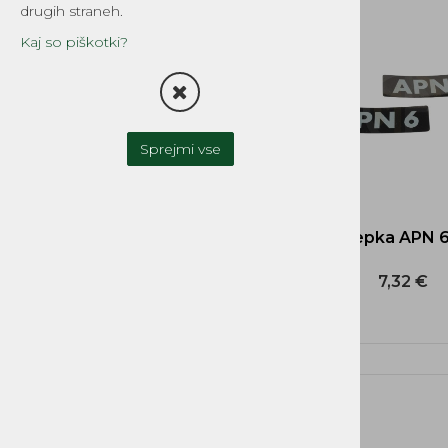
drugih straneh.
TESNILA
Kaj so piškotki?
FILTRI
OLJNA ČRPALKA-OLJNI
REZERVOAR
Sprejmi vse
UPLINJAČI IN DELI
ZAVORNI SISTEMI
Nalepka APN 6
SKLOPKA
7,32 €
MOTOR IN MENJALNIK
CILINDRI, GLAVE, DELI
GREDI, OJNICE in DELI
OLJNA TESNILA, LEŽAJI
BATI, BATNI OBROČKI