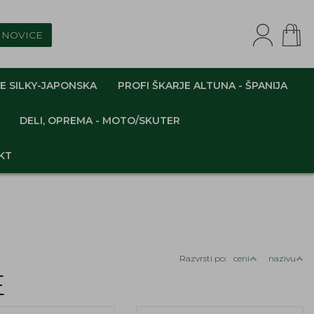
NOVICE
E SILKY-JAPONSKA
PROFI ŠKARJE ALTUNA - ŠPANIJA
DELI, OPREMA - MOTO/SKUTER
KT
Razvrsti po:
ceni
nazivu
E