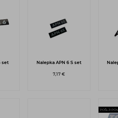
 set
Nalepka APN 6 S set
Nale
7,17 €
POŠLJI PO