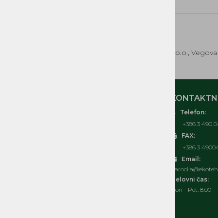
EKOTEH d.o.o., Vegova 
MOJ RAČUN
KONTAKTNI
Telefon:
O nas
+386 3 490 0
Kontakt
FAX:
Pogosta vprašanja
+386 3 4900
Splošni pogoji
Email:
Izjava o varovanju osebnih podatkov
narocila@ekoteh.
Politka spletnih piškotkov
Delovni čas:
Pon - Pet: 8.00 – 