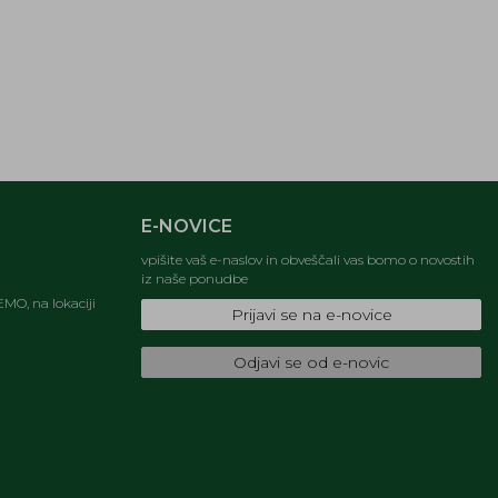
E-NOVICE
vpišite vaš e-naslov in obveščali vas bomo o novostih
iz naše ponudbe
MO, na lokaciji
Prijavi se na e-novice
Odjavi se od e-novic