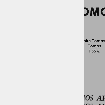
SVETILA, STIKALA
KOLESA, PNEVMATIKE,
PLATIŠČA, AMORTIZERJI
PRENOSI, ZOBNIKI IN
VERIGE
Nalepka Tomos
Tomos
ROČAJI IN ROČKE
1,35 €
SEDEŽI IN PRTLJAŽNIKI
DELI ZAGANJAČA
DELI OGRODJA
NALEPKE
BOVDNI in ŽICE
REZERVOARJI, PIPICE