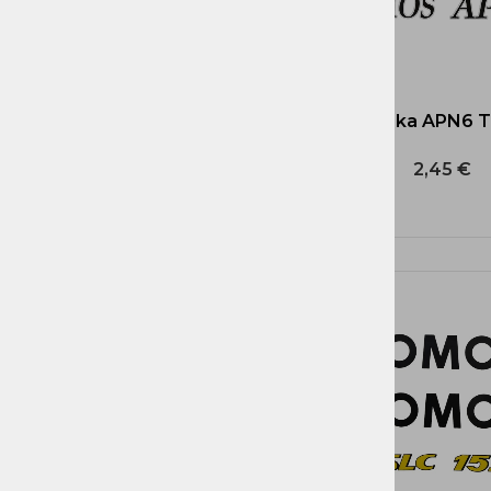
GORIVA IN DELI
CEVI GORIVA
ELEKTRIČNI in
Nalepka APN6 
ELEKTRONSKI DELI
ORODJE IN OPREMA
2,45 €
TOMOS IZVENKRMNI
MOTORJI T3, T4, T4,5, T4,8,
T10, T18
ČRPALKE, KOSILNICE
TOMOS