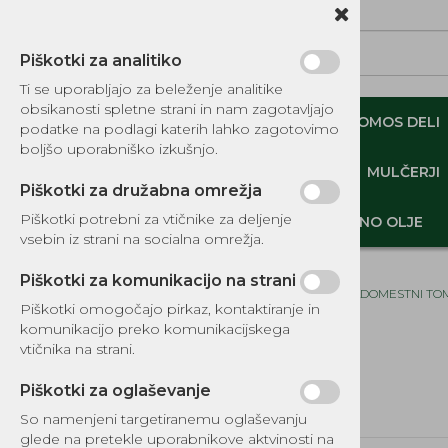
Piškotki za analitiko
Ti se uporabljajo za beleženje analitike
obsikanosti spletne strani in nam zagotavljajo
NADOMESTNI TOMOS DELI
ORIGINALNI TOMOS DELI
podatke na podlagi katerih lahko zagotovimo
boljšo uporabniško izkušnjo.
MINI DEMPERJI-PREKUCNIKI-GOSENIČARJI
MULČERJI
Piškotki za družabna omrežja
Piškotki potrebni za vtičnike za deljenje
DELI, OPREMA - GOZD, VRT, DOM
MOTORNO OLJE
vsebin iz strani na socialna omrežja.
Piškotki za komunikacijo na strani
Domov
NADOMESTNI TOM
Piškotki omogočajo pirkaz, kontaktiranje in
komunikacijo preko komunikacijskega
KATALOG REZERVNIH DELOV
vtičnika na strani.
TOMOS
Piškotki za oglaševanje
NADOMESTNI TOMOS DELI
So namenjeni targetiranemu oglaševanju
IZPUŠNI SISTEMI
glede na pretekle uporabnikove aktvinosti na