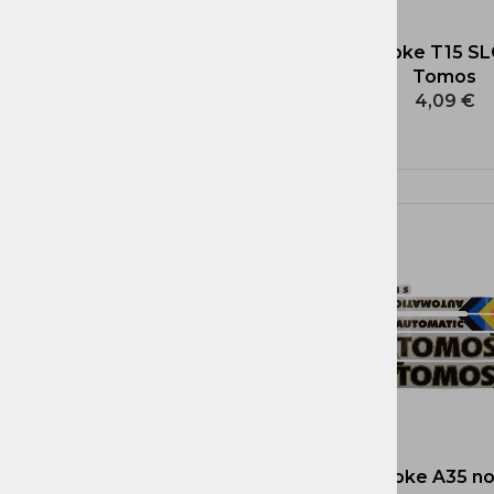
Nalepke T15 SLC
Tomos
4,09 €
Nalepke A35 nov