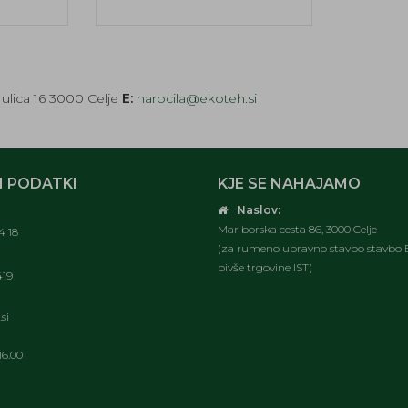
ulica 16 3000 Celje
E:
narocila@ekoteh.si
 PODATKI
KJE SE NAHAJAMO
Naslov:
Mariborska cesta 86, 3000 Celje
4 18
(za rumeno upravno stavbo stavbo E
bivše trgovine IST)
419
si
16.00