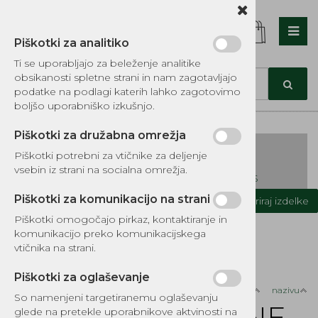
Piškotki za analitiko
Nazaj en nivo
Nazaj en nivo
Nazaj en nivo
Ti se uporabljajo za beleženje analitike
obsikanosti spletne strani in nam zagotavljajo
Vrsta 1
Vrsta 1
Vrsta 1
podatke na podlagi katerih lahko zagotovimo
boljšo uporabniško izkušnjo.
Vrsta 2
Vrsta 2
Vrsta 2
Piškotki za družabna omrežja
Vrsta 3
Vrsta 3
Vrsta 3
Piškotki potrebni za vtičnike za deljenje
vsebin iz strani na socialna omrežja.
KATALOG REZERVNIH DELOV TOMOS
Piškotki za komunikacijo na strani
Kategorije izdelkov
Filtriraj izdelke
Piškotki omogočajo pirkaz, kontaktiranje in
Domov
OSTALI PRODUKTI
VODNE ČRPALKE
komunikacijo preko komunikacijskega
PROFESIONALNE VODNE ČRPALKE KOSHIN
vtičnika na strani.
Piškotki za oglaševanje
Razvrsti po:
ceni
nazivu
So namenjeni targetiranemu oglaševanju
PROFESIONALNE
glede na pretekle uporabnikove aktvinosti na