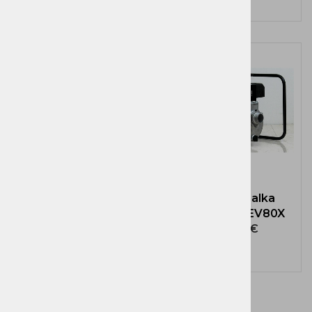
Brezplačna dostava!
Brezplačna dostava!
Vodna črpalka
Vodna črpalka
KOSHIN - SEV50X
KOSHIN - SEV80X
469,40 €
515,76 €