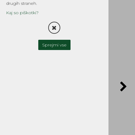
Tomos
drugih straneh.
Šifra:
9004
Kaj so piškotki?
POŠLJI POVPRAŠEVANJE
Sprejmi vse