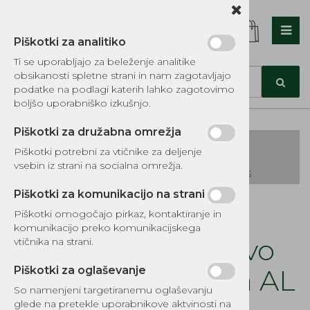
Piškotki za analitiko
Nazaj en nivo
Nazaj en nivo
Nazaj en nivo
Ti se uporabljajo za beleženje analitike
obsikanosti spletne strani in nam zagotavljajo
Vrsta 1
Vrsta 1
Vrsta 1
podatke na podlagi katerih lahko zagotovimo
boljšo uporabniško izkušnjo.
Vrsta 2
Vrsta 2
Vrsta 2
Piškotki za družabna omrežja
Vrsta 3
Vrsta 3
Vrsta 3
Piškotki potrebni za vtičnike za deljenje
vsebin iz strani na socialna omrežja.
KATALOG REZERVNIH DELOV TOMOS
Piškotki za komunikacijo na strani
Kategorije izdelkov
Piškotki omogočajo pirkaz, kontaktiranje in
EKOTEH d.o.o., Vegova ulica 16 3000 Celje
E:
komunikacijo preko komunikacijskega
narocila@ekoteh.si
Priključek za gorivo
vtičnika na strani.
Dellorto uplinjača AL
Piškotki za oglaševanje
So namenjeni targetiranemu oglaševanju
glede na pretekle uporabnikove aktvinosti na