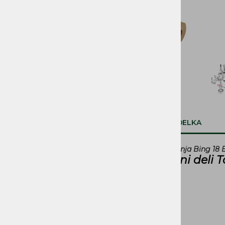
SVETILA, STIKALA
KOLESA, PNEVMATIKE,
PLATIŠČA, AMORTIZERJI
PRENOSI, ZOBNIKI IN
VERIGE
ROČAJI IN ROČKE
SEDEŽI IN PRTLJAŽNIKI
OPIS IZDELKA
DELI ZAGANJAČA
Šoba
spodnja Bing 18 
Rezervni deli 
DELI OGRODJA
NALEPKE
BOVDNI in ŽICE
REZERVOARJI, PIPICE