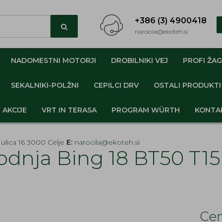
+386 (3) 4900418
narocila@ekoteh.si
NADOMESTNI MOTORJI
DROBILNIKI VEJ
PROFI ŽAG
SEKALNIKI-POLŽNI
CEPILCI DRV
OSTALI PRODUKTI
AKCIJE
VRT IN TERASA
PROGRAM WÜRTH
KONTA
ulica 16 3000 Celje
E:
narocila@ekoteh.si
odnja Bing 18 BT50 T1
Cen