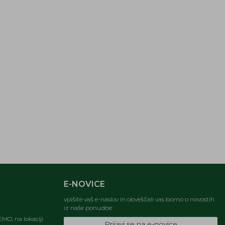
E-NOVICE
vpišite vaš e-naslov in obveščali vas bomo o novostih
iz naše ponudbe
MO, na lokaciji
Prijavi se na e-novice