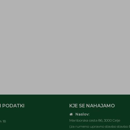
 PODATKI
KJE SE NAHAJAMO
Naslov:
Mariborska cesta 86, 3000 Celje
4 18
(za rumeno upravno stavbo stavbo E