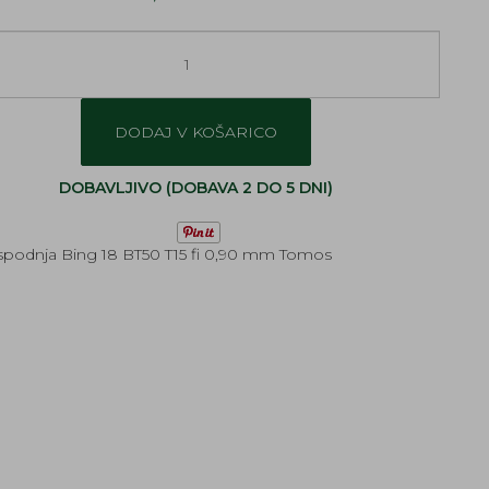
DODAJ V KOŠARICO
DOBAVLJIVO (DOBAVA 2 DO 5 DNI)
spodnja Bing 18 BT50 T15 fi 0,90 mm Tomos