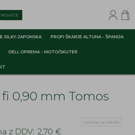
NOVICE
E SILKY-JAPONSKA
PROFI ŠKARJE ALTUNA - ŠPANIJA
DELI, OPREMA - MOTO/SKUTER
KT
5 fi 0,90 mm Tomos
Vprašaj za izdelek
a z DDV:
2,70 €