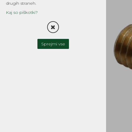
drugih straneh.
TESNILA
Kaj so piškotki?
FILTRI
OLJNA ČRPALKA-OLJNI
REZERVOAR
Sprejmi vse
UPLINJAČI IN DELI
ZAVORNI SISTEMI
SKLOPKA
MOTOR IN MENJALNIK
CILINDRI, GLAVE, DELI
GREDI, OJNICE in DELI
OLJNA TESNILA, LEŽAJI
BATI, BATNI OBROČKI