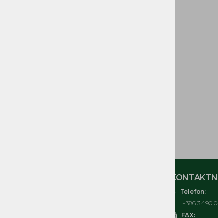
GORIVA IN DELI
CEVI GORIVA
ELEKTRIČNI in
ELEKTRONSKI DELI
ORODJE IN OPREMA
TOMOS IZVENKRMNI
MOTORJI T3, T4, T4,5, T4,8,
T10, T18
ČRPALKE, KOSILNICE
TOMOS
MOJ RAČUN
KONTAKTNI
Telefon:
O nas
+386 3 490 0
Kontakt
FAX: