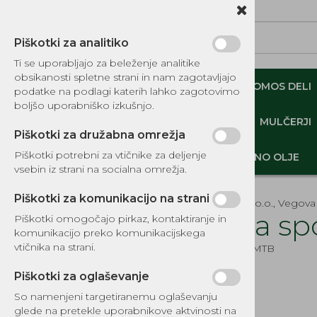
Piškotki za analitiko
Ti se uporabljajo za beleženje analitike
obsikanosti spletne strani in nam zagotavljajo
NADOMESTNI TOMOS DELI
ORIGINALNI TOMOS DELI
podatke na podlagi katerih lahko zagotovimo
boljšo uporabniško izkušnjo.
MINI DEMPERJI-PREKUCNIKI-GOSENIČARJI
MULČERJI
Piškotki za družabna omrežja
Piškotki potrebni za vtičnike za deljenje
DELI, OPREMA - GOZD, VRT, DOM
MOTORNO OLJE
vsebin iz strani na socialna omrežja.
Piškotki za komunikacijo na strani
EKOTEH d.o.o., Vegova 
Šoba sp
Piškotki omogočajo pirkaz, kontaktiranje in
komunikacijo preko komunikacijskega
KATALOG REZERVNIH DELOV
vtičnika na strani.
Šifra:
1687MTB
TOMOS
Piškotki za oglaševanje
NADOMESTNI TOMOS DELI
So namenjeni targetiranemu oglaševanju
IZPUŠNI SISTEMI
glede na pretekle uporabnikove aktvinosti na