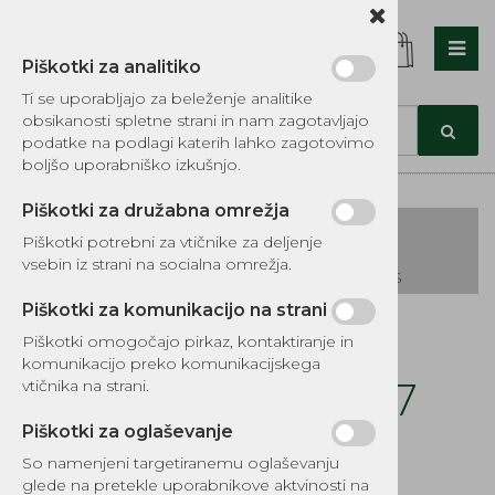
Piškotki za analitiko
Nazaj en nivo
Nazaj en nivo
Nazaj en nivo
Ti se uporabljajo za beleženje analitike
obsikanosti spletne strani in nam zagotavljajo
Vrsta 1
Vrsta 1
Vrsta 1
podatke na podlagi katerih lahko zagotovimo
boljšo uporabniško izkušnjo.
Vrsta 2
Vrsta 2
Vrsta 2
Piškotki za družabna omrežja
Vrsta 3
Vrsta 3
Vrsta 3
Piškotki potrebni za vtičnike za deljenje
vsebin iz strani na socialna omrežja.
KATALOG REZERVNIH DELOV TOMOS
Piškotki za komunikacijo na strani
Kategorije izdelkov
Piškotki omogočajo pirkaz, kontaktiranje in
EKOTEH d.o.o., Vegova ulica 16 3000 Celje
E:
komunikacijo preko komunikacijskega
narocila@ekoteh.si
Semering 25x35x7
vtičnika na strani.
Tomos
Piškotki za oglaševanje
So namenjeni targetiranemu oglaševanju
Šifra:
1910
glede na pretekle uporabnikove aktvinosti na