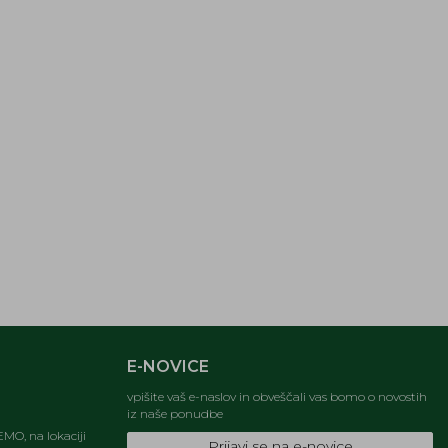
E-NOVICE
vpišite vaš e-naslov in obveščali vas bomo o novostih
iz naše ponudbe
MO, na lokaciji
Prijavi se na e-novice