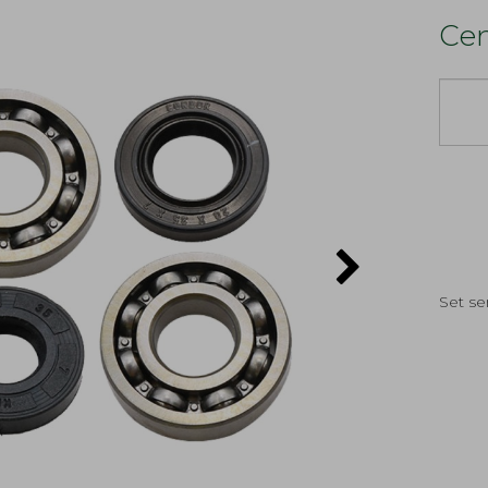
Cen
Set s