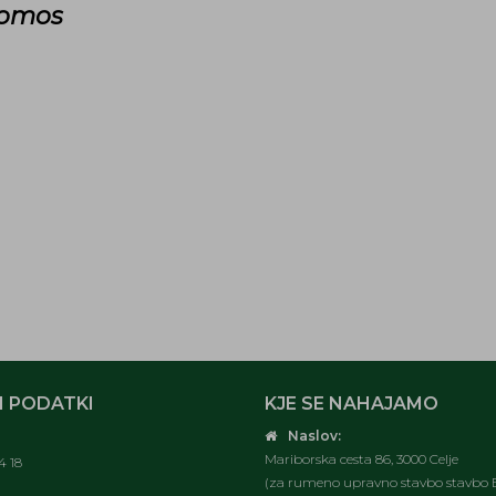
Tomos
 PODATKI
KJE SE NAHAJAMO
Naslov:
Mariborska cesta 86, 3000 Celje
4 18
(za rumeno upravno stavbo stavbo E