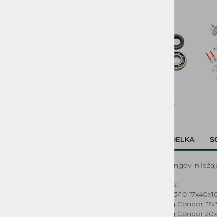
SVETILA, STIKALA
KOLESA, PNEVMATIKE,
PLATIŠČA, AMORTIZERJI
PRENOSI, ZOBNIKI IN
VERIGE
ROČAJI IN ROČKE
SEDEŽI IN PRTLJAŽNIKI
DELI ZAGANJAČA
OPIS IZDELKA
S
DELI OGRODJA
Set semeringov in lež
NALEPKE
Set vsebuje:
BOVDNI in ŽICE
- Ležaj 6203/10 17x40x
- Semering Condor 17x
REZERVOARJI, PIPICE
- Semering Condor 20x