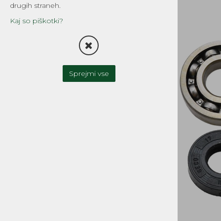
drugih straneh.
TESNILA
Kaj so piškotki?
FILTRI
OLJNA ČRPALKA-OLJNI
REZERVOAR
Sprejmi vse
UPLINJAČI IN DELI
ZAVORNI SISTEMI
SKLOPKA
MOTOR IN MENJALNIK
CILINDRI, GLAVE, DELI
GREDI, OJNICE in DELI
OLJNA TESNILA, LEŽAJI
BATI, BATNI OBROČKI