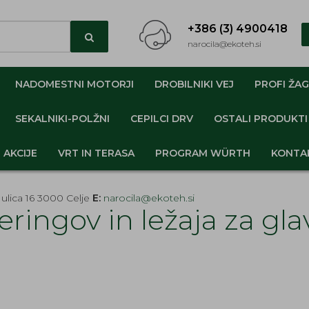
+386 (3) 4900418
narocila@ekoteh.si
NADOMESTNI MOTORJI
DROBILNIKI VEJ
PROFI ŽAG
SEKALNIKI-POLŽNI
CEPILCI DRV
OSTALI PRODUKTI
AKCIJE
VRT IN TERASA
PROGRAM WÜRTH
KONTA
ulica 16 3000 Celje
E:
narocila@ekoteh.si
eringov in ležaja za g