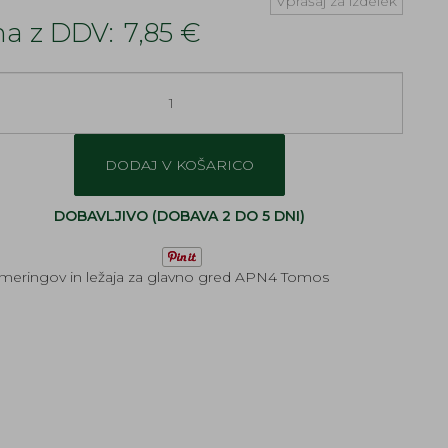
Vprašaj za izdelek
a z DDV:
7,85 €
DODAJ V KOŠARICO
DOBAVLJIVO (DOBAVA 2 DO 5 DNI)
emeringov in ležaja za glavno gred APN4 Tomos