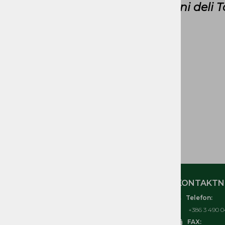
Rezervni deli 
GORIVA IN DELI
CEVI GORIVA
ELEKTRIČNI in
ELEKTRONSKI DELI
ORODJE IN OPREMA
TOMOS IZVENKRMNI
MOTORJI T3, T4, T4,5, T4,8,
T10, T18
ČRPALKE, KOSILNICE
TOMOS
MOJ RAČUN
KONTAKTNI
Telefon:
O nas
+386 3 490 0
Kontakt
FAX: