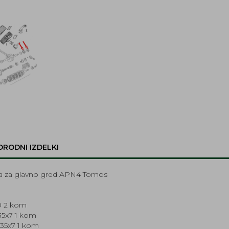
ORODNI IZDELKI
aja za glavno gred APN4 Tomos
10 2 kom
35x7 1 kom
35x7 1 kom