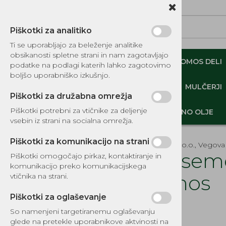
Piškotki za analitiko
Ti se uporabljajo za beleženje analitike
obsikanosti spletne strani in nam zagotavljajo
NADOMESTNI TOMOS DELI
ORIGINALNI TOMOS DELI
podatke na podlagi katerih lahko zagotovimo
boljšo uporabniško izkušnjo.
MINI DEMPERJI-PREKUCNIKI-GOSENIČARJI
MULČERJI
Piškotki za družabna omrežja
Piškotki potrebni za vtičnike za deljenje
DELI, OPREMA - GOZD, VRT, DOM
MOTORNO OLJE
vsebin iz strani na socialna omrežja.
Piškotki za komunikacijo na strani
EKOTEH d.o.o., Vegova 
Set sem
Piškotki omogočajo pirkaz, kontaktiranje in
komunikacijo preko komunikacijskega
KATALOG REZERVNIH DELOV
Tomos
vtičnika na strani.
TOMOS
Piškotki za oglaševanje
Šifra:
8314
NADOMESTNI TOMOS DELI
So namenjeni targetiranemu oglaševanju
IZPUŠNI SISTEMI
glede na pretekle uporabnikove aktvinosti na