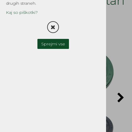
APN.BT.ATX.CTX stari
drugih straneh.
tip Tomos
Kaj so piškotki?
Šifra:
8289
Sprejmi vse