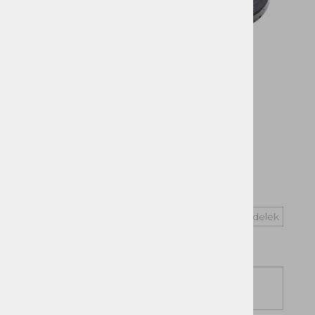
Vprašaj za izdelek
Cena z DDV:
12,95 €