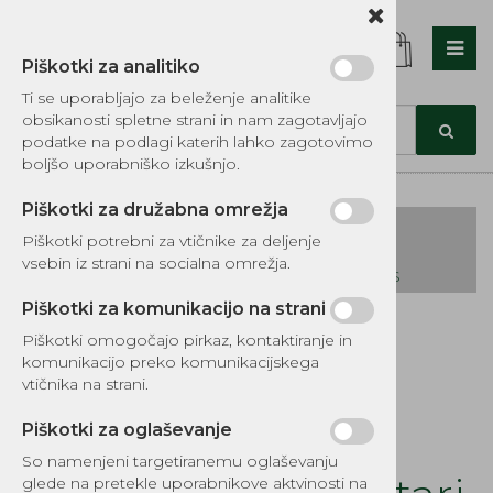
Piškotki za analitiko
Nazaj en nivo
Nazaj en nivo
Nazaj en nivo
Ti se uporabljajo za beleženje analitike
obsikanosti spletne strani in nam zagotavljajo
Vrsta 1
Vrsta 1
Vrsta 1
podatke na podlagi katerih lahko zagotovimo
boljšo uporabniško izkušnjo.
Vrsta 2
Vrsta 2
Vrsta 2
Piškotki za družabna omrežja
Vrsta 3
Vrsta 3
Vrsta 3
Piškotki potrebni za vtičnike za deljenje
vsebin iz strani na socialna omrežja.
KATALOG REZERVNIH DELOV TOMOS
Piškotki za komunikacijo na strani
Kategorije izdelkov
Piškotki omogočajo pirkaz, kontaktiranje in
EKOTEH d.o.o., Vegova ulica 16 3000 Celje
E:
komunikacijo preko komunikacijskega
narocila@ekoteh.si
Set semeringov
vtičnika na strani.
motoja
Piškotki za oglaševanje
So namenjeni targetiranemu oglaševanju
glede na pretekle uporabnikove aktvinosti na