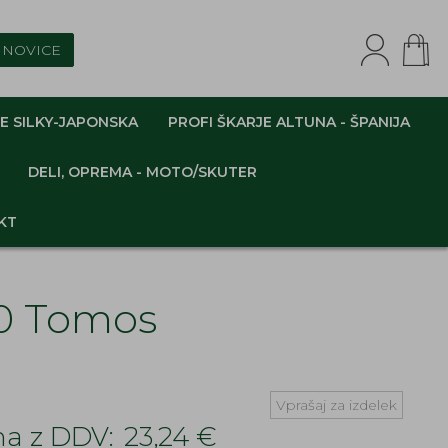
NOVICE
E SILKY-JAPONSKA
PROFI ŠKARJE ALTUNA - ŠPANIJA
DELI, OPREMA - MOTO/SKUTER
KT
90 Tomos
Vprašaj za izdelek
a z DDV:
23,24 €