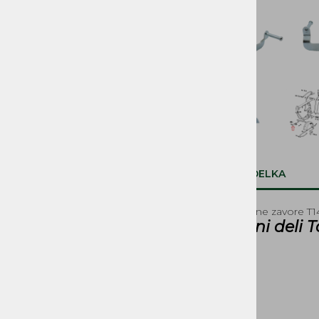
SVETILA, STIKALA
KOLESA, PNEVMATIKE,
PLATIŠČA, AMORTIZERJI
PRENOSI, ZOBNIKI IN
VERIGE
ROČAJI IN ROČKE
SEDEŽI IN PRTLJAŽNIKI
OPIS IZDELKA
DELI ZAGANJAČA
Ročka nožne zavore T1
Rezervni deli 
DELI OGRODJA
NALEPKE
BOVDNI in ŽICE
REZERVOARJI, PIPICE