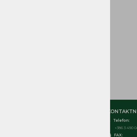
GORIVA IN DELI
CEVI GORIVA
ELEKTRIČNI in
ELEKTRONSKI DELI
ORODJE IN OPREMA
TOMOS IZVENKRMNI
MOTORJI T3, T4, T4,5, T4,8,
T10, T18
ČRPALKE, KOSILNICE
TOMOS
MOJ RAČUN
KONTAKTNI
Telefon:
O nas
+386 3 490 0
Kontakt
FAX: