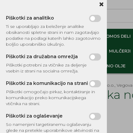
Piškotki za analitiko
Ti se uporabljajo za beleženje analitike
obsikanosti spletne strani in nam zagotavljajo
NADOMESTNI TOMOS DELI
ORIGINALNI TOMOS DELI
podatke na podlagi katerih lahko zagotovimo
boljšo uporabniško izkušnjo.
MINI DEMPERJI-PREKUCNIKI-GOSENIČARJI
MULČERJI
Piškotki za družabna omrežja
Piškotki potrebni za vtičnike za deljenje
DELI, OPREMA - GOZD, VRT, DOM
MOTORNO OLJE
vsebin iz strani na socialna omrežja.
Piškotki za komunikacijo na strani
EKOTEH d.o.o., Vegova 
Ročka n
Piškotki omogočajo pirkaz, kontaktiranje in
komunikacijo preko komunikacijskega
KATALOG REZERVNIH DELOV
vtičnika na strani.
Šifra:
8412
TOMOS
Piškotki za oglaševanje
NADOMESTNI TOMOS DELI
So namenjeni targetiranemu oglaševanju
IZPUŠNI SISTEMI
glede na pretekle uporabnikove aktvinosti na