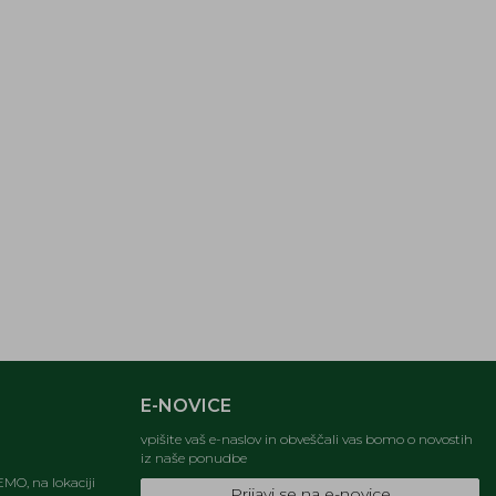
E-NOVICE
vpišite vaš e-naslov in obveščali vas bomo o novostih
iz naše ponudbe
MO, na lokaciji
Prijavi se na e-novice