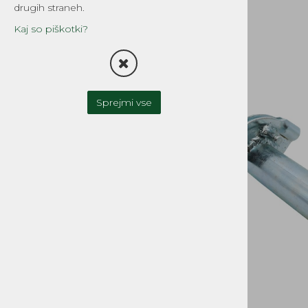
drugih straneh.
TESNILA
Kaj so piškotki?
FILTRI
OLJNA ČRPALKA-OLJNI
REZERVOAR
Sprejmi vse
UPLINJAČI IN DELI
ZAVORNI SISTEMI
SKLOPKA
MOTOR IN MENJALNIK
CILINDRI, GLAVE, DELI
GREDI, OJNICE in DELI
OLJNA TESNILA, LEŽAJI
BATI, BATNI OBROČKI