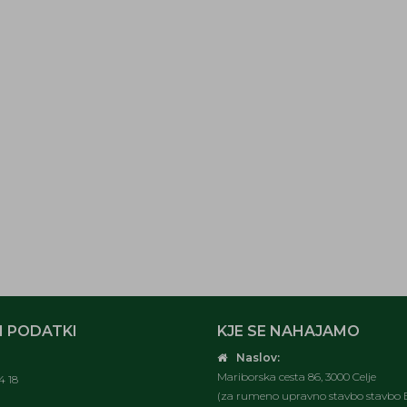
 PODATKI
KJE SE NAHAJAMO
Naslov:
Mariborska cesta 86, 3000 Celje
4 18
(za rumeno upravno stavbo stavbo E