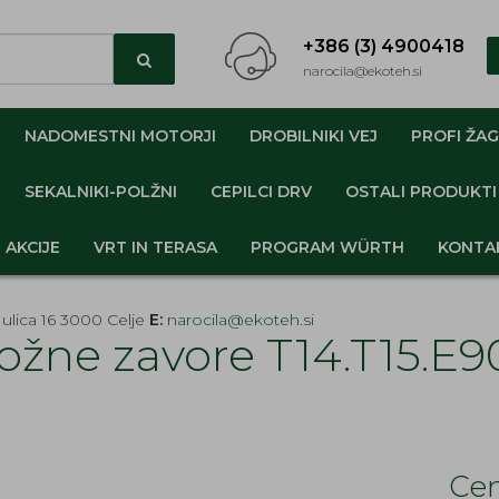
+386 (3) 4900418
narocila@ekoteh.si
NADOMESTNI MOTORJI
DROBILNIKI VEJ
PROFI ŽAG
SEKALNIKI-POLŽNI
CEPILCI DRV
OSTALI PRODUKTI
AKCIJE
VRT IN TERASA
PROGRAM WÜRTH
KONTA
ulica 16 3000 Celje
E:
narocila@ekoteh.si
ožne zavore T14.T15.E
Cen