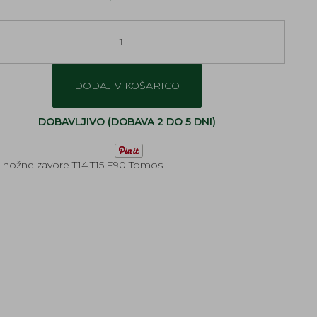
DODAJ V KOŠARICO
DOBAVLJIVO (DOBAVA 2 DO 5 DNI)
 nožne zavore T14.T15.E90 Tomos