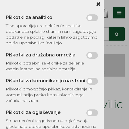
Piškotki za analitiko
Nazaj en nivo
Nazaj en nivo
Nazaj en nivo
Ti se uporabljajo za beleženje analitike
obsikanosti spletne strani in nam zagotavljajo
Vrsta 1
Vrsta 1
Vrsta 1
podatke na podlagi katerih lahko zagotovimo
boljšo uporabniško izkušnjo.
Vrsta 2
Vrsta 2
Vrsta 2
Piškotki za družabna omrežja
Vrsta 3
Vrsta 3
Vrsta 3
Piškotki potrebni za vtičnike za deljenje
vsebin iz strani na socialna omrežja.
KATALOG REZERVNIH DELOV TOMOS
Piškotki za komunikacijo na strani
Kategorije izdelkov
Piškotki omogočajo pirkaz, kontaktiranje in
EKOTEH d.o.o., Vegova ulica 16 3000 Celje
E:
komunikacijo preko komunikacijskega
narocila@ekoteh.si
Vzmet sprednjih vilic
vtičnika na strani.
23x190 mm A3
Piškotki za oglaševanje
So namenjeni targetiranemu oglaševanju
glede na pretekle uporabnikove aktvinosti na