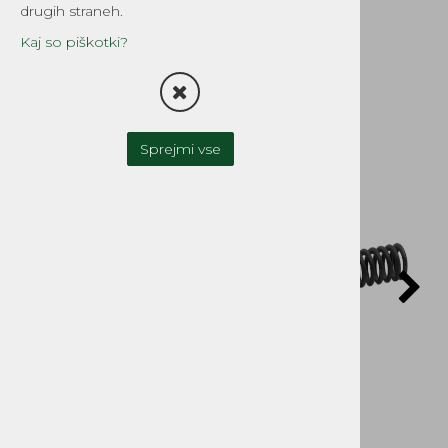
Tomos
drugih straneh.
Šifra:
1730MTB
Kaj so piškotki?
Sprejmi vse