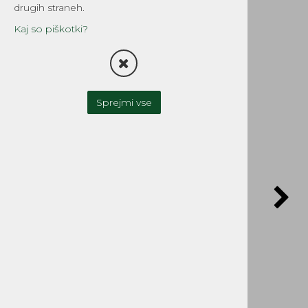
Tillotson
drugih straneh.
Šifra:
HE-20A
Kaj so piškotki?
POŠLJI POVPRAŠEVANJE
Sprejmi vse