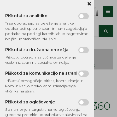
Piškotki za analitiko
Nazaj en nivo
Nazaj en nivo
Nazaj en nivo
Ti se uporabljajo za beleženje analitike
obsikanosti spletne strani in nam zagotavljajo
Vrsta 1
Vrsta 1
Vrsta 1
podatke na podlagi katerih lahko zagotovimo
boljšo uporabniško izkušnjo.
Vrsta 2
Vrsta 2
Vrsta 2
Piškotki za družabna omrežja
Vrsta 3
Vrsta 3
Vrsta 3
Piškotki potrebni za vtičnike za deljenje
vsebin iz strani na socialna omrežja.
KATALOG REZERVNIH DELOV TOMOS
Piškotki za komunikacijo na strani
Kategorije izdelkov
Piškotki omogočajo pirkaz, kontaktiranje in
EKOTEH d.o.o., Vegova ulica 16 3000 Celje
E:
komunikacijo preko komunikacijskega
narocila@ekoteh.si
Uplinjač
vtičnika na strani.
S034.036.MS340.360
Piškotki za oglaševanje
So namenjeni targetiranemu oglaševanju
glede na pretekle uporabnikove aktvinosti na