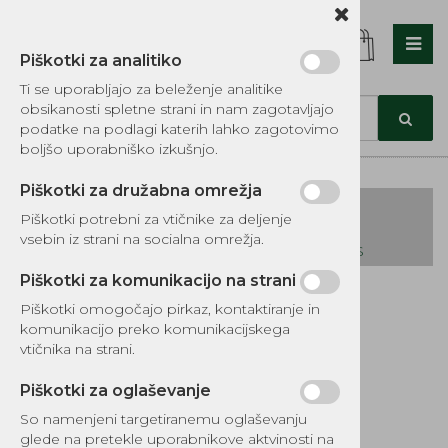
Piškotki za analitiko
Nazaj en nivo
Nazaj en nivo
Nazaj en nivo
Ti se uporabljajo za beleženje analitike
obsikanosti spletne strani in nam zagotavljajo
Vrsta 1
Vrsta 1
Vrsta 1
podatke na podlagi katerih lahko zagotovimo
boljšo uporabniško izkušnjo.
Vrsta 2
Vrsta 2
Vrsta 2
Piškotki za družabna omrežja
Vrsta 3
Vrsta 3
Vrsta 3
Piškotki potrebni za vtičnike za deljenje
vsebin iz strani na socialna omrežja.
KATALOG REZERVNIH DELOV TOMOS
Piškotki za komunikacijo na strani
Kategorije izdelkov
Piškotki omogočajo pirkaz, kontaktiranje in
EKOTEH d.o.o., Vegova ulica 16 3000 Celje
E:
komunikacijo preko komunikacijskega
narocila@ekoteh.si
Ojnica Stihl 017
vtičnika na strani.
MS170
Piškotki za oglaševanje
So namenjeni targetiranemu oglaševanju
Šifra:
Y3404803
glede na pretekle uporabnikove aktvinosti na