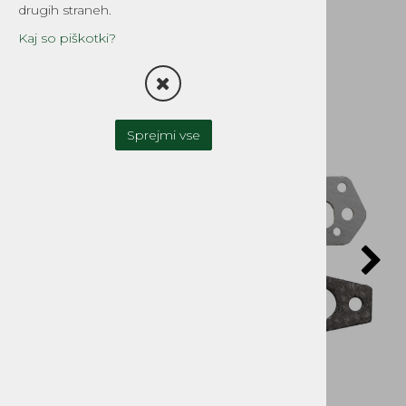
20
drugih straneh.
Šifra:
8540
Kaj so piškotki?
Sprejmi vse