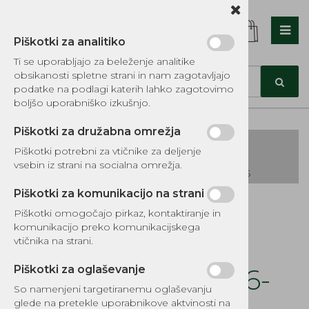
Piškotki za analitiko
Nazaj en nivo
Nazaj en nivo
Nazaj en nivo
Ti se uporabljajo za beleženje analitike
obsikanosti spletne strani in nam zagotavljajo
Vrsta 1
Vrsta 1
Vrsta 1
podatke na podlagi katerih lahko zagotovimo
boljšo uporabniško izkušnjo.
Vrsta 2
Vrsta 2
Vrsta 2
Piškotki za družabna omrežja
Vrsta 3
Vrsta 3
Vrsta 3
Piškotki potrebni za vtičnike za deljenje
vsebin iz strani na socialna omrežja.
KATALOG REZERVNIH DELOV TOMOS
Piškotki za komunikacijo na strani
Kategorije izdelkov
Piškotki omogočajo pirkaz, kontaktiranje in
EKOTEH d.o.o., Vegova ulica 16 3000 Celje
E:
komunikacijo preko komunikacijskega
narocila@ekoteh.si
Tesnila cilindra
vtičnika na strani.
PN3800.Villager 16-
Piškotki za oglaševanje
So namenjeni targetiranemu oglaševanju
glede na pretekle uporabnikove aktvinosti na