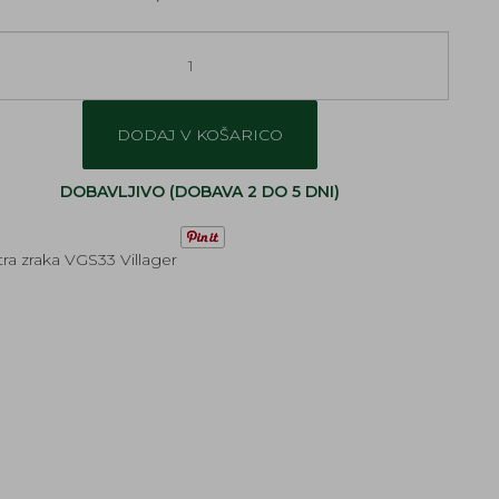
DODAJ V KOŠARICO
DOBAVLJIVO (DOBAVA 2 DO 5 DNI)
iltra zraka VGS33 Villager