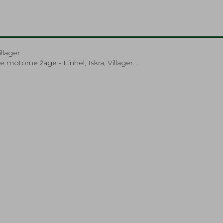
illager
ske motorne žage - Einhel, Iskra, Villager....