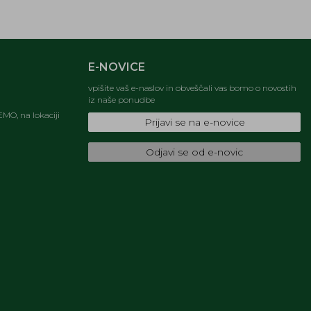
E-NOVICE
vpišite vaš e-naslov in obveščali vas bomo o novostih
iz naše ponudbe
MO, na lokaciji
Prijavi se na e-novice
Odjavi se od e-novic