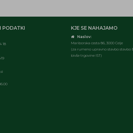
 PODATKI
KJE SE NAHAJAMO
Naslov:
Mariborska cesta 86, 3000 Celje
4 18
(za rumeno upravno stavbo stavbo E
bivše trgovine IST)
419
si
16.00