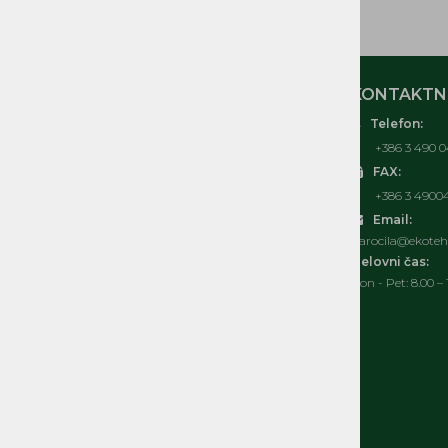
REZERVNI DELI ČRPALKE
MOJ RAČUN
KONTAKTNI
Telefon:
O nas
+386 3 490 0
Kontakt
FAX:
Pogosta vprašanja
+386 3 4900
Splošni pogoji
Email:
Izjava o varovanju osebnih podatkov
narocila@ekoteh.
Politka spletnih piškotkov
Delovni čas:
Pon - Pet: 8.00 – 