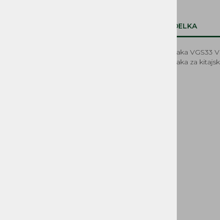
Vijaki, matice, podložke
Oljne črpalke, deli
Napenjalci verige, pokrovi in pločevine
OPIS IZDELKA
mečev, opore
Zobniki
Usmerniki in ventilatorji
Žica filtra zraka VGS33 V
NADOMESTNI REZERVNI DELI
Žica filtra zraka za kitaj
MOTORNIH ŽAG - KITAJSKA
NADOMESTNI REZERVNI
DELI HONDA, LONCIN,
LAUNTOP...
OPREMA ZA LES, DOM IN
GOZDARSTVO
NADOMESTNI REZERVNI
DELI IN OPREMA VRTNIH
STROJEV
NADOMESTNI REZERVNI
DELI MUTA, ACME, IMT,
LA300, BUCHER MAG