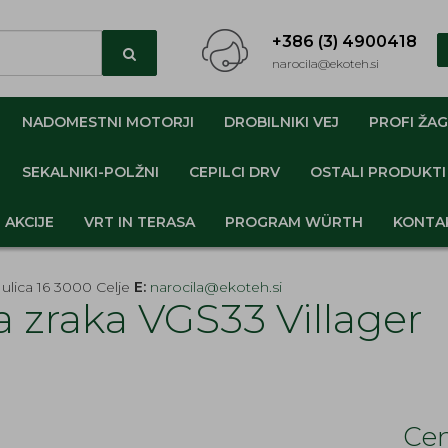
+386 (3) 4900418
narocila@ekoteh.si
NADOMESTNI MOTORJI
DROBILNIKI VEJ
PROFI ŽAG
SEKALNIKI-POLŽNI
CEPILCI DRV
OSTALI PRODUKTI
AKCIJE
VRT IN TERASA
PROGRAM WÜRTH
KONTA
ulica 16 3000 Celje
E:
narocila@ekoteh.si
tra zraka VGS33 Villager
Cen