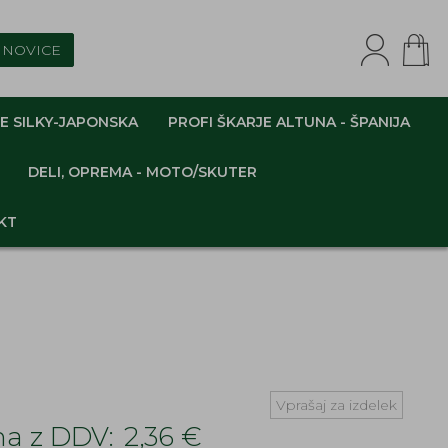
NOVICE
E SILKY-JAPONSKA
PROFI ŠKARJE ALTUNA - ŠPANIJA
DELI, OPREMA - MOTO/SKUTER
KT
Vprašaj za izdelek
a z DDV:
2,36 €