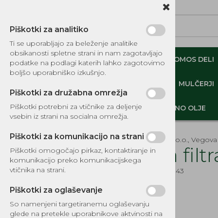
Piškotki za analitiko
Ti se uporabljajo za beleženje analitike
obsikanosti spletne strani in nam zagotavljajo
NADOMESTNI TOMOS DELI
ORIGINALNI TOMOS DELI
podatke na podlagi katerih lahko zagotovimo
boljšo uporabniško izkušnjo.
MINI DEMPERJI-PREKUCNIKI-GOSENIČARJI
MULČERJI
Piškotki za družabna omrežja
Piškotki potrebni za vtičnike za deljenje
DELI, OPREMA - GOZD, VRT, DOM
MOTORNO OLJE
vsebin iz strani na socialna omrežja.
Piškotki za komunikacijo na strani
EKOTEH d.o.o., Vegova 
Žica fil
Piškotki omogočajo pirkaz, kontaktiranje in
komunikacijo preko komunikacijskega
KATALOG REZERVNIH DELOV
vtičnika na strani.
Šifra:
023043
TOMOS
Piškotki za oglaševanje
DELI, OPREMA - GOZD, VRT,
DOM
So namenjeni targetiranemu oglaševanju
glede na pretekle uporabnikove aktvinosti na