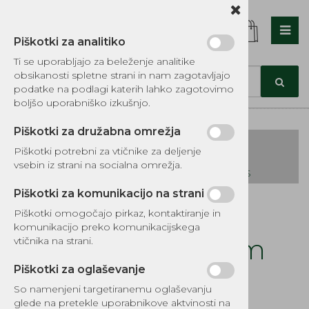
Piškotki za analitiko
Nazaj en nivo
Nazaj en nivo
Nazaj en nivo
Ti se uporabljajo za beleženje analitike
obsikanosti spletne strani in nam zagotavljajo
Vrsta 1
Vrsta 1
Vrsta 1
podatke na podlagi katerih lahko zagotovimo
boljšo uporabniško izkušnjo.
Vrsta 2
Vrsta 2
Vrsta 2
Piškotki za družabna omrežja
Vrsta 3
Vrsta 3
Vrsta 3
Piškotki potrebni za vtičnike za deljenje
vsebin iz strani na socialna omrežja.
KATALOG REZERVNIH DELOV TOMOS
Piškotki za komunikacijo na strani
Kategorije izdelkov
Piškotki omogočajo pirkaz, kontaktiranje in
EKOTEH d.o.o., Vegova ulica 16 3000 Celje
E:
komunikacijo preko komunikacijskega
narocila@ekoteh.si
Bat DS 39 x 10 mm
vtičnika na strani.
Tomos
Piškotki za oglaševanje
So namenjeni targetiranemu oglaševanju
Šifra:
1743MTB
glede na pretekle uporabnikove aktvinosti na