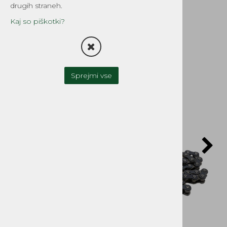
ojačana Tomos
drugih straneh.
Šifra:
1780MTB
Kaj so piškotki?
POŠLJI POVPRAŠEVANJE
Sprejmi vse