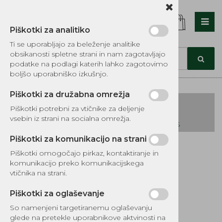
Piškotki za analitiko
Nazaj en nivo
Nazaj en nivo
Nazaj en nivo
Ti se uporabljajo za beleženje analitike
obsikanosti spletne strani in nam zagotavljajo
Vrsta 1
Vrsta 1
Vrsta 1
podatke na podlagi katerih lahko zagotovimo
boljšo uporabniško izkušnjo.
Vrsta 2
Vrsta 2
Vrsta 2
Piškotki za družabna omrežja
Vrsta 3
Vrsta 3
Vrsta 3
Piškotki potrebni za vtičnike za deljenje
vsebin iz strani na socialna omrežja.
KATALOG REZERVNIH DELOV TOMOS
Piškotki za komunikacijo na strani
Kategorije izdelkov
Piškotki omogočajo pirkaz, kontaktiranje in
EKOTEH d.o.o., Vegova ulica 16 3000 Celje
E:
komunikacijo preko komunikacijskega
narocila@ekoteh.si
Veriga Favorit 90
vtičnika na strani.
členov A3, A35
Piškotki za oglaševanje
So namenjeni targetiranemu oglaševanju
glede na pretekle uporabnikove aktvinosti na