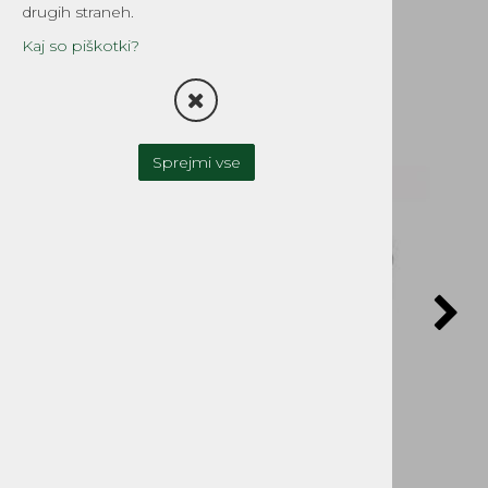
Tomos
drugih straneh.
Šifra:
01A2502350
Kaj so piškotki?
Sprejmi vse