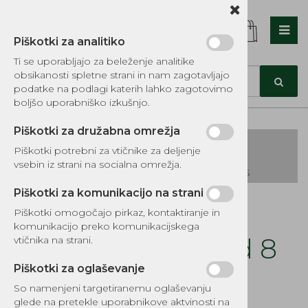
Piškotki za analitiko
Nazaj en nivo
Nazaj en nivo
Nazaj en nivo
Ti se uporabljajo za beleženje analitike
obsikanosti spletne strani in nam zagotavljajo
Vrsta 1
Vrsta 1
Vrsta 1
podatke na podlagi katerih lahko zagotovimo
boljšo uporabniško izkušnjo.
Vrsta 2
Vrsta 2
Vrsta 2
Piškotki za družabna omrežja
Vrsta 3
Vrsta 3
Vrsta 3
Piškotki potrebni za vtičnike za deljenje
vsebin iz strani na socialna omrežja.
KATALOG REZERVNIH DELOV TOMOS
Piškotki za komunikacijo na strani
Kategorije izdelkov
Piškotki omogočajo pirkaz, kontaktiranje in
EKOTEH d.o.o., Vegova ulica 16 3000 Celje
E:
komunikacijo preko komunikacijskega
narocila@ekoteh.si
Filter goriva izhod 8
vtičnika na strani.
MM mali L75MM
Piškotki za oglaševanje
So namenjeni targetiranemu oglaševanju
glede na pretekle uporabnikove aktvinosti na