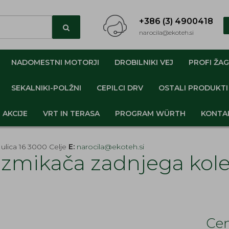
+386 (3) 4900418
narocila@ekoteh.si
NADOMESTNI MOTORJI
DROBILNIKI VEJ
PROFI ŽAG
SEKALNIKI-POLŽNI
CEPILCI DRV
OSTALI PRODUKTI
AKCIJE
VRT IN TERASA
PROGRAM WÜRTH
KONTA
ulica 16 3000 Celje
E:
narocila@ekoteh.si
azmikača zadnjega kol
Cen