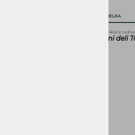
SVETILA, STIKALA
OPIS IZDELKA
KOLESA, PNEVMATIKE,
PLATIŠČA, AMORTIZERJI
Vzvod razmikača zadnj
Rezervni deli 
PRENOSI, ZOBNIKI IN
VERIGE
ROČAJI IN ROČKE
SEDEŽI IN PRTLJAŽNIKI
DELI ZAGANJAČA
DELI OGRODJA
NALEPKE
BOVDNI in ŽICE
REZERVOARJI, PIPICE