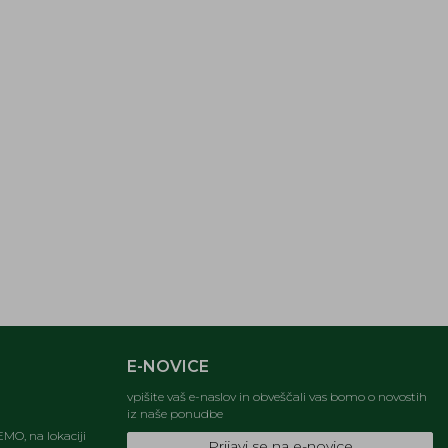
E-NOVICE
vpišite vaš e-naslov in obveščali vas bomo o novostih
iz naše ponudbe
MO, na lokaciji
Prijavi se na e-novice