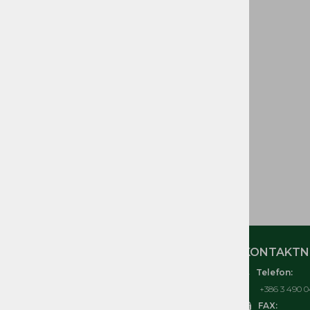
GORIVA IN DELI
CEVI GORIVA
ELEKTRIČNI in
ELEKTRONSKI DELI
ORODJE IN OPREMA
TOMOS IZVENKRMNI
MOTORJI T3, T4, T4,5, T4,8,
T10, T18
ČRPALKE, KOSILNICE
TOMOS
MOJ RAČUN
KONTAKTNI
Telefon:
O nas
+386 3 490 0
Kontakt
FAX: