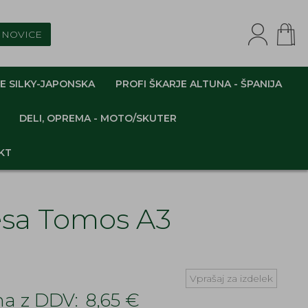
NOVICE
E SILKY-JAPONSKA
PROFI ŠKARJE ALTUNA - ŠPANIJA
DELI, OPREMA - MOTO/SKUTER
KT
esa Tomos A3
Vprašaj za izdelek
a z DDV:
8,65 €