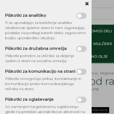
Piškotki za analitiko
Ti se uporabljajo za beleženje analitike
obsikanosti spletne strani in nam zagotavljajo
NADOMESTNI TOMOS DELI
ORIGINALNI TOMOS DELI
podatke na podlagi katerih lahko zagotovimo
boljšo uporabniško izkušnjo.
MINI DEMPERJI-PREKUCNIKI-GOSENIČARJI
MULČERJI
Piškotki za družabna omrežja
Piškotki potrebni za vtičnike za deljenje
DELI, OPREMA - GOZD, VRT, DOM
MOTORNO OLJE
vsebin iz strani na socialna omrežja.
Piškotki za komunikacijo na strani
EKOTEH d.o.o., Vegova 
Vzvod r
Piškotki omogočajo pirkaz, kontaktiranje in
komunikacijo preko komunikacijskega
KATALOG REZERVNIH DELOV
vtičnika na strani.
Šifra:
1387MTB
TOMOS
Piškotki za oglaševanje
NADOMESTNI TOMOS DELI
So namenjeni targetiranemu oglaševanju
POŠLJI POVPRAŠEVANJE
IZPUŠNI SISTEMI
glede na pretekle uporabnikove aktvinosti na