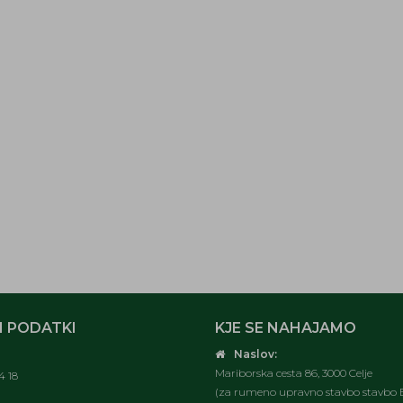
 PODATKI
KJE SE NAHAJAMO
Naslov:
Mariborska cesta 86, 3000 Celje
4 18
(za rumeno upravno stavbo stavbo E