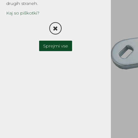
drugih straneh.
TESNILA
Kaj so piškotki?
FILTRI
OLJNA ČRPALKA-OLJNI
REZERVOAR
Sprejmi vse
UPLINJAČI IN DELI
ZAVORNI SISTEMI
SKLOPKA
MOTOR IN MENJALNIK
CILINDRI, GLAVE, DELI
GREDI, OJNICE in DELI
OLJNA TESNILA, LEŽAJI
BATI, BATNI OBROČKI