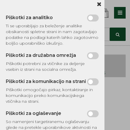
Piškotki za analitiko
Nazaj en nivo
Nazaj en nivo
Nazaj en nivo
Ti se uporabljajo za beleženje analitike
obsikanosti spletne strani in nam zagotavljajo
Vrsta 1
Vrsta 1
Vrsta 1
podatke na podlagi katerih lahko zagotovimo
boljšo uporabniško izkušnjo.
Vrsta 2
Vrsta 2
Vrsta 2
Piškotki za družabna omrežja
Vrsta 3
Vrsta 3
Vrsta 3
Piškotki potrebni za vtičnike za deljenje
vsebin iz strani na socialna omrežja.
KATALOG REZERVNIH DELOV TOMOS
Piškotki za komunikacijo na strani
Kategorije izdelkov
Piškotki omogočajo pirkaz, kontaktiranje in
EKOTEH d.o.o., Vegova ulica 16 3000 Celje
E:
komunikacijo preko komunikacijskega
narocila@ekoteh.si
Prtljažnik APN4
vtičnika na strani.
niklan Tomos
Piškotki za oglaševanje
So namenjeni targetiranemu oglaševanju
Šifra:
2840
glede na pretekle uporabnikove aktvinosti na