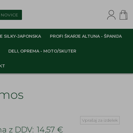
NOVICE
E SILKY-JAPONSKA
PROFI ŠKARJE ALTUNA - ŠPANIJA
DELI, OPREMA - MOTO/SKUTER
KT
omos
Vprašaj za izdelek
a z DDV:
14,57 €