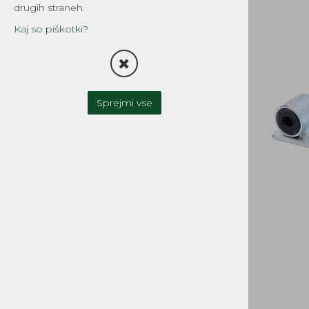
drugih straneh.
TESNILA
Kaj so piškotki?
FILTRI
OLJNA ČRPALKA-OLJNI
REZERVOAR
Sprejmi vse
UPLINJAČI IN DELI
ZAVORNI SISTEMI
SKLOPKA
MOTOR IN MENJALNIK
CILINDRI, GLAVE, DELI
GREDI, OJNICE in DELI
OLJNA TESNILA, LEŽAJI
BATI, BATNI OBROČKI