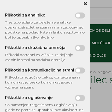
Piškotki za analitiko
Ti se uporabljajo za beleženje analitike
obsikanosti spletne strani in nam zagotavljajo
NADOMESTNI TOMOS DELI
ORIGINALNI TOMOS DELI
podatke na podlagi katerih lahko zagotovimo
boljšo uporabniško izkušnjo.
MINI DEMPERJI-PREKUCNIKI-GOSENIČARJI
MULČERJI
Piškotki za družabna omrežja
Piškotki potrebni za vtičnike za deljenje
DELI, OPREMA - GOZD, VRT, DOM
MOTORNO OLJE
vsebin iz strani na socialna omrežja.
Piškotki za komunikacijo na strani
EKOTEH d.o.o., Vegova 
Nosilec
Piškotki omogočajo pirkaz, kontaktiranje in
komunikacijo preko komunikacijskega
KATALOG REZERVNIH DELOV
vtičnika na strani.
Šifra:
8400
TOMOS
Piškotki za oglaševanje
NADOMESTNI TOMOS DELI
So namenjeni targetiranemu oglaševanju
IZPUŠNI SISTEMI
glede na pretekle uporabnikove aktvinosti na