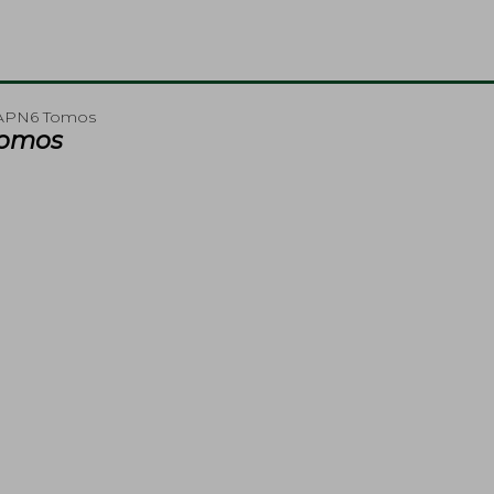
 APN6 Tomos
Tomos