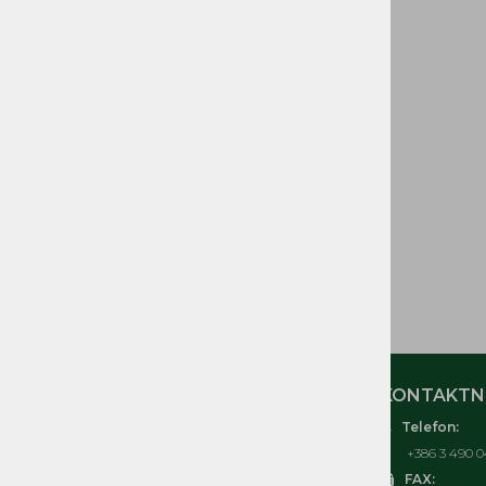
GORIVA IN DELI
CEVI GORIVA
ELEKTRIČNI in
ELEKTRONSKI DELI
ORODJE IN OPREMA
TOMOS IZVENKRMNI
MOTORJI T3, T4, T4,5, T4,8,
T10, T18
ČRPALKE, KOSILNICE
TOMOS
MOJ RAČUN
KONTAKTNI
Telefon:
O nas
+386 3 490 0
Kontakt
FAX: