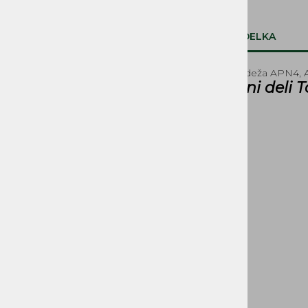
SVETILA, STIKALA
OPIS IZDELKA
KOLESA, PNEVMATIKE,
PLATIŠČA, AMORTIZERJI
Nosilec sedeža APN4,
Rezervni deli 
PRENOSI, ZOBNIKI IN
VERIGE
ROČAJI IN ROČKE
SEDEŽI IN PRTLJAŽNIKI
DELI ZAGANJAČA
DELI OGRODJA
NALEPKE
BOVDNI in ŽICE
REZERVOARJI, PIPICE