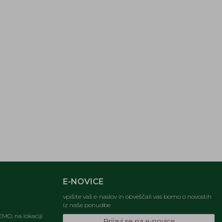
E-NOVICE
vpišite vaš e-naslov in obveščali vas bomo o novostih
iz naše ponudbe
MO, na lokaciji
Prijavi se na e-novice