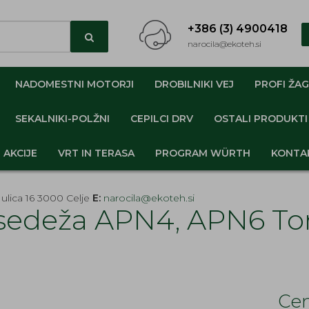
+386 (3) 4900418
narocila@ekoteh.si
NADOMESTNI MOTORJI
DROBILNIKI VEJ
PROFI ŽAG
SEKALNIKI-POLŽNI
CEPILCI DRV
OSTALI PRODUKTI
AKCIJE
VRT IN TERASA
PROGRAM WÜRTH
KONTA
ulica 16 3000 Celje
E:
narocila@ekoteh.si
 sedeža APN4, APN6 T
Cen