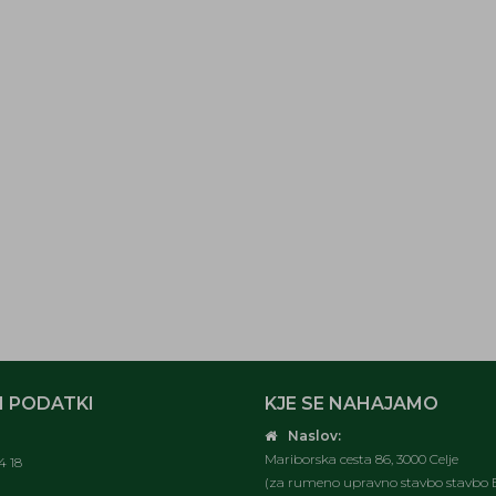
 PODATKI
KJE SE NAHAJAMO
Naslov:
Mariborska cesta 86, 3000 Celje
4 18
(za rumeno upravno stavbo stavbo E