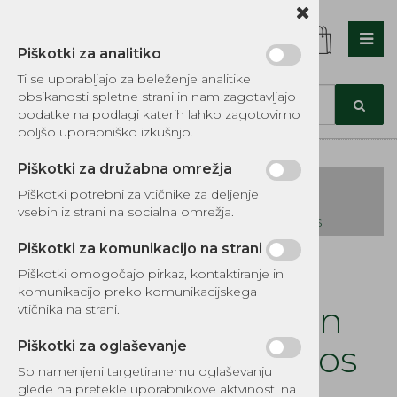
Piškotki za analitiko
Nazaj en nivo
Nazaj en nivo
Nazaj en nivo
Ti se uporabljajo za beleženje analitike
obsikanosti spletne strani in nam zagotavljajo
Vrsta 1
Vrsta 1
Vrsta 1
podatke na podlagi katerih lahko zagotovimo
boljšo uporabniško izkušnjo.
Vrsta 2
Vrsta 2
Vrsta 2
Piškotki za družabna omrežja
Vrsta 3
Vrsta 3
Vrsta 3
Piškotki potrebni za vtičnike za deljenje
vsebin iz strani na socialna omrežja.
KATALOG REZERVNIH DELOV TOMOS
Piškotki za komunikacijo na strani
Kategorije izdelkov
Piškotki omogočajo pirkaz, kontaktiranje in
EKOTEH d.o.o., Vegova ulica 16 3000 Celje
E:
komunikacijo preko komunikacijskega
narocila@ekoteh.si
Prtljažnik APN4 en
vtičnika na strani.
sedež niklan Tomos
Piškotki za oglaševanje
So namenjeni targetiranemu oglaševanju
Šifra:
8448
glede na pretekle uporabnikove aktvinosti na