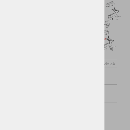
Vprašaj za izdelek
Cena z DDV:
51,37 €
DODAJ V KOŠARICO
DOBAVLJIVO (DOBAVA 2 DO 5 DNI)