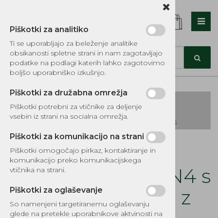
Piškotki za analitiko
Nazaj en nivo
Nazaj en nivo
Nazaj en nivo
Ti se uporabljajo za beleženje analitike
obsikanosti spletne strani in nam zagotavljajo
Vrsta 1
Vrsta 1
Vrsta 1
podatke na podlagi katerih lahko zagotovimo
boljšo uporabniško izkušnjo.
Vrsta 2
Vrsta 2
Vrsta 2
Piškotki za družabna omrežja
Vrsta 3
Vrsta 3
Vrsta 3
Piškotki potrebni za vtičnike za deljenje
vsebin iz strani na socialna omrežja.
KATALOG REZERVNIH DELOV TOMOS
Piškotki za komunikacijo na strani
Kategorije izdelkov
Piškotki omogočajo pirkaz, kontaktiranje in
EKOTEH d.o.o., Vegova ulica 16 3000 Celje
E:
komunikacijo preko komunikacijskega
narocila@ekoteh.si
Sedež Tomos APN4 s
vtičnika na strani.
ščitniki, APN7, T12 z
Piškotki za oglaševanje
So namenjeni targetiranemu oglaševanju
glede na pretekle uporabnikove aktvinosti na