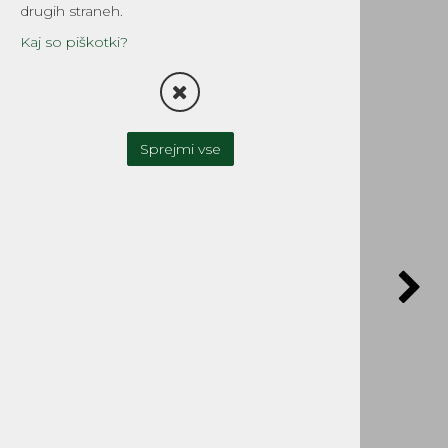
napisom Tomos
drugih straneh.
Šifra:
8442
Kaj so piškotki?
POŠLJI POVPRAŠEVANJE
Sprejmi vse