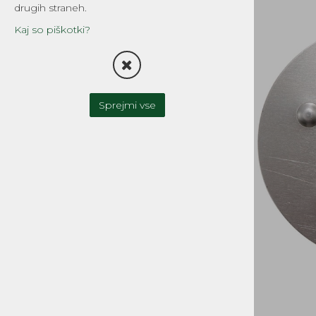
drugih straneh.
TESNILA
Kaj so piškotki?
FILTRI
OLJNA ČRPALKA-OLJNI
REZERVOAR
Sprejmi vse
UPLINJAČI IN DELI
ZAVORNI SISTEMI
SKLOPKA
MOTOR IN MENJALNIK
CILINDRI, GLAVE, DELI
GREDI, OJNICE in DELI
OLJNA TESNILA, LEŽAJI
BATI, BATNI OBROČKI