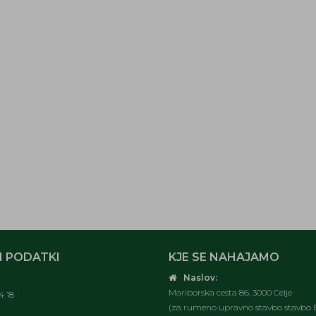
 PODATKI
KJE SE NAHAJAMO
Naslov:
Mariborska cesta 86, 3000 Celje
4 18
(za rumeno upravno stavbo stavbo E