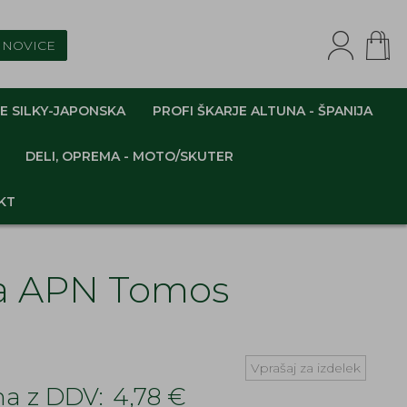
NOVICE
E SILKY-JAPONSKA
PROFI ŠKARJE ALTUNA - ŠPANIJA
DELI, OPREMA - MOTO/SKUTER
KT
ja APN Tomos
Vprašaj za izdelek
a z DDV:
4,78 €