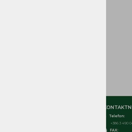
GORIVA IN DELI
CEVI GORIVA
ELEKTRIČNI in
ELEKTRONSKI DELI
ORODJE IN OPREMA
TOMOS IZVENKRMNI
MOTORJI T3, T4, T4,5, T4,8,
T10, T18
ČRPALKE, KOSILNICE
TOMOS
MOJ RAČUN
KONTAKTNI
Telefon:
O nas
+386 3 490 0
Kontakt
FAX: