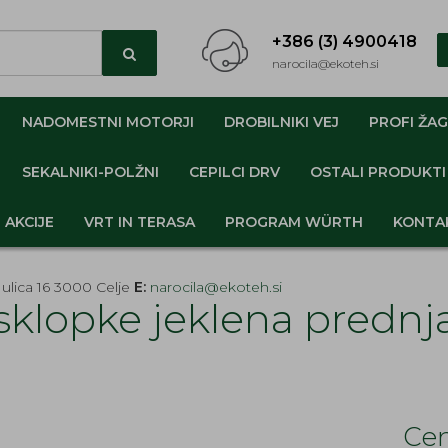
+386 (3) 4900418
narocila@ekoteh.si
NADOMESTNI MOTORJI
DROBILNIKI VEJ
PROFI ŽAG
SEKALNIKI-POLŽNI
CEPILCI DRV
OSTALI PRODUKTI
AKCIJE
VRT IN TERASA
PROGRAM WÜRTH
KONTA
ulica 16 3000 Celje
E:
narocila@ekoteh.si
sklopke jeklena predn
Cen