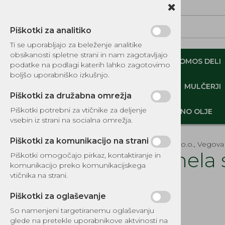
Piškotki za analitiko
Ti se uporabljajo za beleženje analitike
obsikanosti spletne strani in nam zagotavljajo
NADOMESTNI TOMOS DELI
ORIGINALNI TOMOS DELI
podatke na podlagi katerih lahko zagotovimo
boljšo uporabniško izkušnjo.
MINI DEMPERJI-PREKUCNIKI-GOSENIČARJI
MULČERJI
Piškotki za družabna omrežja
Piškotki potrebni za vtičnike za deljenje
DELI, OPREMA - GOZD, VRT, DOM
MOTORNO OLJE
vsebin iz strani na socialna omrežja.
Piškotki za komunikacijo na strani
EKOTEH d.o.o., Vegova 
Lamela 
Piškotki omogočajo pirkaz, kontaktiranje in
komunikacijo preko komunikacijskega
KATALOG REZERVNIH DELOV
vtičnika na strani.
Šifra:
2725
TOMOS
Piškotki za oglaševanje
NADOMESTNI TOMOS DELI
So namenjeni targetiranemu oglaševanju
IZPUŠNI SISTEMI
glede na pretekle uporabnikove aktvinosti na