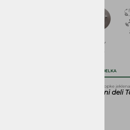
SVETILA, STIKALA
KOLESA, PNEVMATIKE,
PLATIŠČA, AMORTIZERJI
PRENOSI, ZOBNIKI IN
VERIGE
ROČAJI IN ROČKE
SEDEŽI IN PRTLJAŽNIKI
OPIS IZDELKA
DELI ZAGANJAČA
Lamela sklopke jeklen
Rezervni deli 
DELI OGRODJA
NALEPKE
BOVDNI in ŽICE
REZERVOARJI, PIPICE