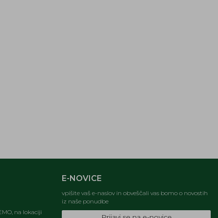
E-NOVICE
vpišite vaš e-naslov in obveščali vas bomo o novostih
iz naše ponudbe
MO, na lokaciji
Prijavi se na e-novice