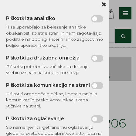
Piškotki za analitiko
Nazaj en nivo
Nazaj en nivo
Nazaj en nivo
Ti se uporabljajo za beleženje analitike
obsikanosti spletne strani in nam zagotavljajo
Vrsta 1
Vrsta 1
Vrsta 1
podatke na podlagi katerih lahko zagotovimo
boljšo uporabniško izkušnjo.
Vrsta 2
Vrsta 2
Vrsta 2
Piškotki za družabna omrežja
Vrsta 3
Vrsta 3
Vrsta 3
Piškotki potrebni za vtičnike za deljenje
vsebin iz strani na socialna omrežja.
KATALOG REZERVNIH DELOV TOMOS
Piškotki za komunikacijo na strani
Kategorije izdelkov
Piškotki omogočajo pirkaz, kontaktiranje in
EKOTEH d.o.o., Vegova ulica 16 3000 Celje
E:
komunikacijo preko komunikacijskega
narocila@ekoteh.si
Tesnilo uplinjača
vtičnika na strani.
Tillotson HL 16B-206
Piškotki za oglaševanje
So namenjeni targetiranemu oglaševanju
glede na pretekle uporabnikove aktvinosti na