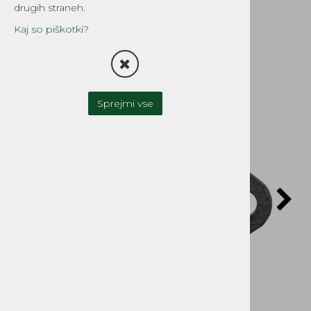
Stihl
drugih straneh.
Šifra:
EG540-5082
Kaj so piškotki?
Sprejmi vse