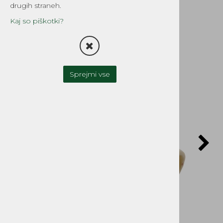
290 310 390
drugih straneh.
Šifra:
HE0118
Kaj so piškotki?
Sprejmi vse