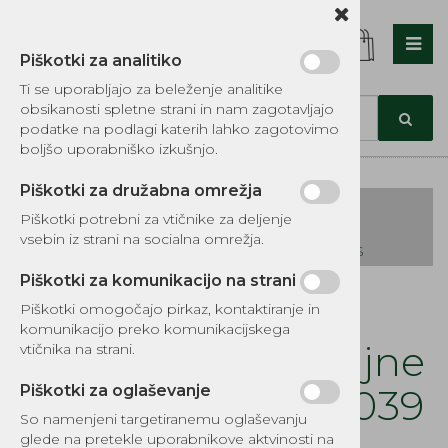
Piškotki za analitiko
Nazaj en nivo
Nazaj en nivo
Nazaj en nivo
Ti se uporabljajo za beleženje analitike
obsikanosti spletne strani in nam zagotavljajo
Vrsta 1
Vrsta 1
Vrsta 1
podatke na podlagi katerih lahko zagotovimo
boljšo uporabniško izkušnjo.
Vrsta 2
Vrsta 2
Vrsta 2
Piškotki za družabna omrežja
Vrsta 3
Vrsta 3
Vrsta 3
Piškotki potrebni za vtičnike za deljenje
vsebin iz strani na socialna omrežja.
KATALOG REZERVNIH DELOV TOMOS
Piškotki za komunikacijo na strani
Kategorije izdelkov
Piškotki omogočajo pirkaz, kontaktiranje in
EKOTEH d.o.o., Vegova ulica 16 3000 Celje
E:
komunikacijo preko komunikacijskega
narocila@ekoteh.si
Plastična vzvod oljne
vtičnika na strani.
črpalke Stihl 029 039
Piškotki za oglaševanje
So namenjeni targetiranemu oglaševanju
glede na pretekle uporabnikove aktvinosti na