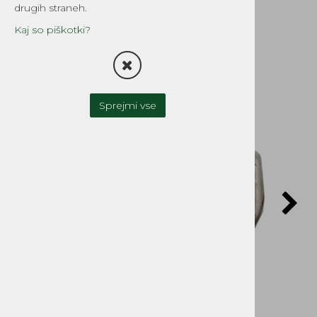
notranji
drugih straneh.
Šifra:
TH-726
Kaj so piškotki?
Sprejmi vse