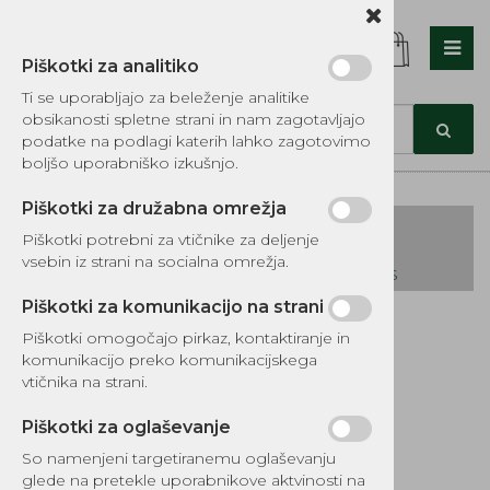
Piškotki za analitiko
Nazaj en nivo
Nazaj en nivo
Nazaj en nivo
Ti se uporabljajo za beleženje analitike
obsikanosti spletne strani in nam zagotavljajo
Vrsta 1
Vrsta 1
Vrsta 1
podatke na podlagi katerih lahko zagotovimo
boljšo uporabniško izkušnjo.
Vrsta 2
Vrsta 2
Vrsta 2
Piškotki za družabna omrežja
Vrsta 3
Vrsta 3
Vrsta 3
Piškotki potrebni za vtičnike za deljenje
vsebin iz strani na socialna omrežja.
KATALOG REZERVNIH DELOV TOMOS
Piškotki za komunikacijo na strani
Kategorije izdelkov
Piškotki omogočajo pirkaz, kontaktiranje in
EKOTEH d.o.o., Vegova ulica 16 3000 Celje
E:
komunikacijo preko komunikacijskega
narocila@ekoteh.si
Pločevina meča
vtičnika na strani.
H136.137.141.142
Piškotki za oglaševanje
So namenjeni targetiranemu oglaševanju
glede na pretekle uporabnikove aktvinosti na