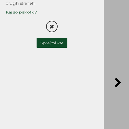
notranji
drugih straneh.
Šifra:
40-D21YI
Kaj so piškotki?
Sprejmi vse