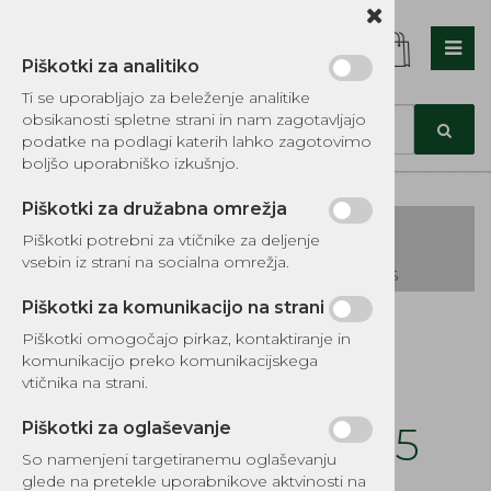
Piškotki za analitiko
Nazaj en nivo
Nazaj en nivo
Nazaj en nivo
Ti se uporabljajo za beleženje analitike
obsikanosti spletne strani in nam zagotavljajo
Vrsta 1
Vrsta 1
Vrsta 1
podatke na podlagi katerih lahko zagotovimo
boljšo uporabniško izkušnjo.
Vrsta 2
Vrsta 2
Vrsta 2
Piškotki za družabna omrežja
Vrsta 3
Vrsta 3
Vrsta 3
Piškotki potrebni za vtičnike za deljenje
vsebin iz strani na socialna omrežja.
KATALOG REZERVNIH DELOV TOMOS
Piškotki za komunikacijo na strani
Kategorije izdelkov
Piškotki omogočajo pirkaz, kontaktiranje in
EKOTEH d.o.o., Vegova ulica 16 3000 Celje
E:
komunikacijo preko komunikacijskega
narocila@ekoteh.si
Pločevina meča
vtičnika na strani.
H40.45 J2041.2045
Piškotki za oglaševanje
So namenjeni targetiranemu oglaševanju
glede na pretekle uporabnikove aktvinosti na