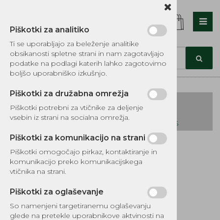
Piškotki za analitiko
Nazaj en nivo
Nazaj en nivo
Nazaj en nivo
Ti se uporabljajo za beleženje analitike
obsikanosti spletne strani in nam zagotavljajo
Vrsta 1
Vrsta 1
Vrsta 1
podatke na podlagi katerih lahko zagotovimo
boljšo uporabniško izkušnjo.
Vrsta 2
Vrsta 2
Vrsta 2
Piškotki za družabna omrežja
Vrsta 3
Vrsta 3
Vrsta 3
Piškotki potrebni za vtičnike za deljenje
vsebin iz strani na socialna omrežja.
KATALOG REZERVNIH DELOV TOMOS
Piškotki za komunikacijo na strani
Kategorije izdelkov
Piškotki omogočajo pirkaz, kontaktiranje in
EKOTEH d.o.o., Vegova ulica 16 3000 Celje
E:
komunikacijo preko komunikacijskega
narocila@ekoteh.si
Zobata opora
vtičnika na strani.
H61.268 notranji
Piškotki za oglaševanje
So namenjeni targetiranemu oglaševanju
Šifra:
61-D31YI
glede na pretekle uporabnikove aktvinosti na