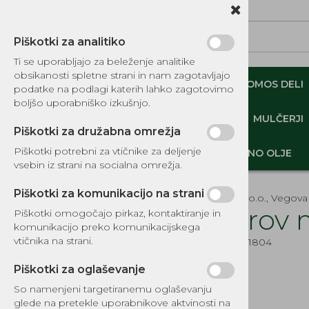
Piškotki za analitiko
Ti se uporabljajo za beleženje analitike
obsikanosti spletne strani in nam zagotavljajo
NADOMESTNI TOMOS DELI
ORIGINALNI TOMOS DELI
podatke na podlagi katerih lahko zagotovimo
boljšo uporabniško izkušnjo.
MINI DEMPERJI-PREKUCNIKI-GOSENIČARJI
MULČERJI
Piškotki za družabna omrežja
Piškotki potrebni za vtičnike za deljenje
DELI, OPREMA - GOZD, VRT, DOM
MOTORNO OLJE
vsebin iz strani na socialna omrežja.
Piškotki za komunikacijo na strani
EKOTEH d.o.o., Vegova 
Pokrov 
Piškotki omogočajo pirkaz, kontaktiranje in
komunikacijo preko komunikacijskega
KATALOG REZERVNIH DELOV
vtičnika na strani.
Šifra:
Y4601804
TOMOS
Piškotki za oglaševanje
DELI, OPREMA - GOZD, VRT,
DOM
So namenjeni targetiranemu oglaševanju
glede na pretekle uporabnikove aktvinosti na