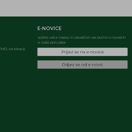
E-NOVICE
vpišite vaš e-naslov in obveščali vas bomo o novostih
iz naše ponudbe
MO, na lokaciji
Prijavi se na e-novice
Odjavi se od e-novic