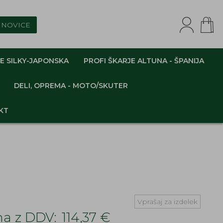
NOVICE
E SILKY-JAPONSKA
PROFI ŠKARJE ALTUNA - ŠPANIJA
DELI, OPREMA - MOTO/SKUTER
KT
Vprašaj za izdelek
a z DDV:
114,37 €