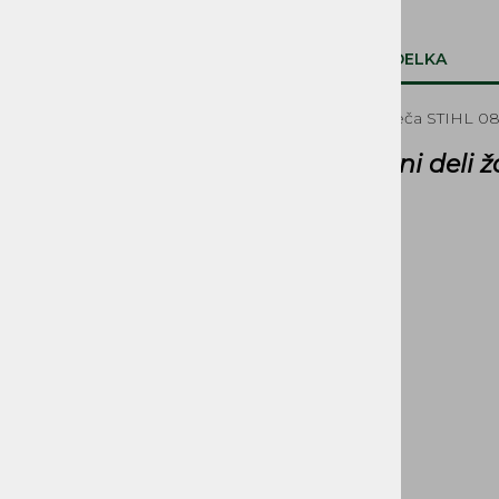
Vijaki, matice, podložke
Oljne črpalke, deli
Napenjalci verige, pokrovi in pločevine
OPIS IZDELKA
mečev, opore
Zobniki
Usmerniki in ventilatorji
Pokrov meča STIHL 
NADOMESTNI REZERVNI DELI
STIHL 08
MOTORNIH ŽAG - KITAJSKA
Rezervni deli ž
NADOMESTNI REZERVNI
DELI HONDA, LONCIN,
LAUNTOP...
OPREMA ZA LES, DOM IN
GOZDARSTVO
NADOMESTNI REZERVNI
DELI IN OPREMA VRTNIH
STROJEV
NADOMESTNI REZERVNI
DELI MUTA, ACME, IMT,
LA300, BUCHER MAG