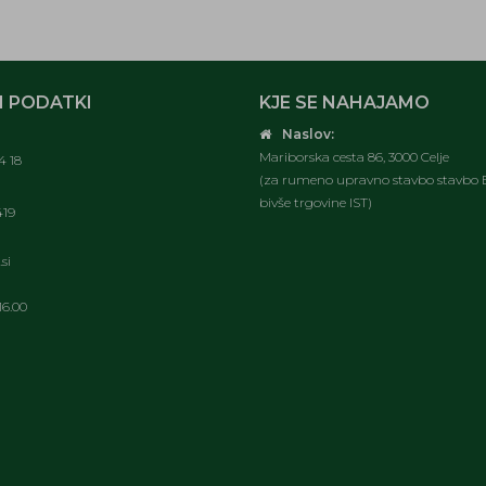
 PODATKI
KJE SE NAHAJAMO
Naslov:
Mariborska cesta 86, 3000 Celje
4 18
(za rumeno upravno stavbo stavbo E
bivše trgovine IST)
419
si
16.00