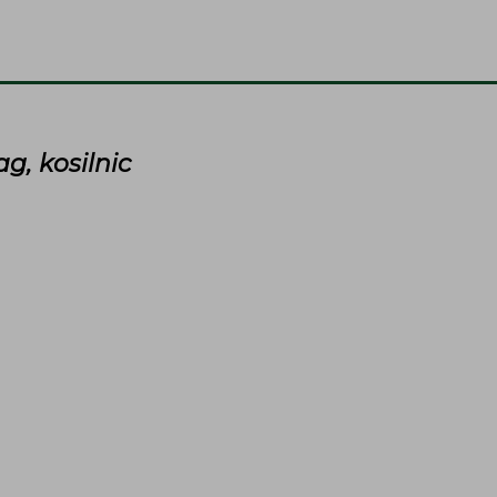
08
ag, kosilnic