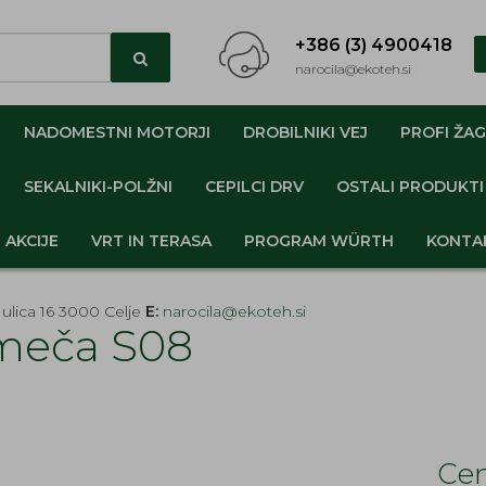
+386 (3) 4900418
narocila@ekoteh.si
NADOMESTNI MOTORJI
DROBILNIKI VEJ
PROFI ŽAG
SEKALNIKI-POLŽNI
CEPILCI DRV
OSTALI PRODUKTI
AKCIJE
VRT IN TERASA
PROGRAM WÜRTH
KONTA
ulica 16 3000 Celje
E:
narocila@ekoteh.si
meča S08
Cen