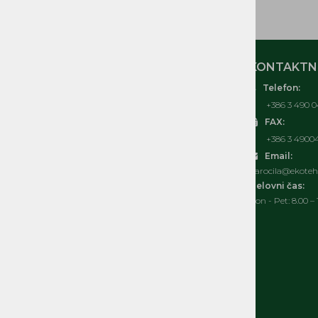
REZERVNI DELI ČRPALKE
MOJ RAČUN
KONTAKTNI
Telefon:
O nas
+386 3 490 0
Kontakt
FAX:
Pogosta vprašanja
+386 3 4900
Splošni pogoji
Email:
Izjava o varovanju osebnih podatkov
narocila@ekoteh.
Politka spletnih piškotkov
Delovni čas:
Pon - Pet: 8.00 – 