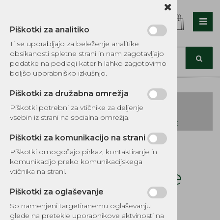
Piškotki za analitiko
Nazaj en nivo
Nazaj en nivo
Nazaj en nivo
Ti se uporabljajo za beleženje analitike
obsikanosti spletne strani in nam zagotavljajo
Vrsta 1
Vrsta 1
Vrsta 1
podatke na podlagi katerih lahko zagotovimo
boljšo uporabniško izkušnjo.
Vrsta 2
Vrsta 2
Vrsta 2
Piškotki za družabna omrežja
Vrsta 3
Vrsta 3
Vrsta 3
Piškotki potrebni za vtičnike za deljenje
vsebin iz strani na socialna omrežja.
KATALOG REZERVNIH DELOV TOMOS
Piškotki za komunikacijo na strani
Kategorije izdelkov
Piškotki omogočajo pirkaz, kontaktiranje in
EKOTEH d.o.o., Vegova ulica 16 3000 Celje
E:
komunikacijo preko komunikacijskega
narocila@ekoteh.si
Napenjalec verige
vtičnika na strani.
kpl Husqvarna
Piškotki za oglaševanje
So namenjeni targetiranemu oglaševanju
glede na pretekle uporabnikove aktvinosti na