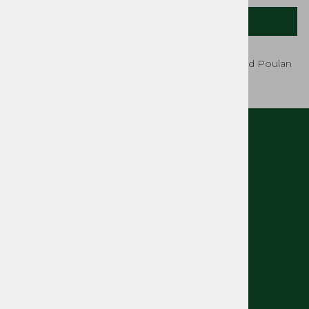
OPIS IZDELKA
Napenjalec verige kpl Husqvarna Partner Jonsered Poulan
Rezervni deli žag, kosilnic
MOJ RAČUN
O nas
Kontakt
Pogosta vprašanja
Splošni pogoji
Izjava o varovanju osebnih podatkov
Politka spletnih piškotkov
KONTAKTNI PODATKI
Telefon: