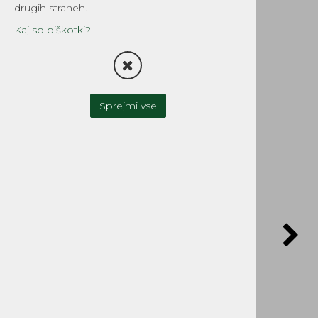
Partner Jonsered
drugih straneh.
Poulan
Kaj so piškotki?
Šifra:
S2703035
Sprejmi vse