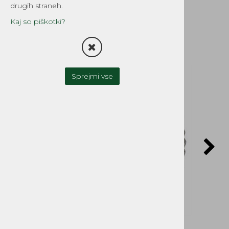
EINHEL
drugih straneh.
Šifra:
7647
Kaj so piškotki?
Sprejmi vse