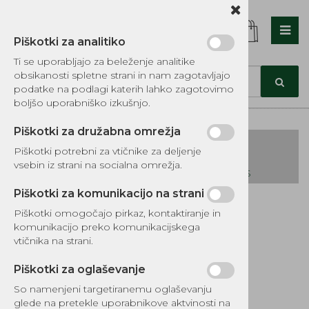
Piškotki za analitiko
Nazaj en nivo
Nazaj en nivo
Nazaj en nivo
Ti se uporabljajo za beleženje analitike
obsikanosti spletne strani in nam zagotavljajo
Vrsta 1
Vrsta 1
Vrsta 1
podatke na podlagi katerih lahko zagotovimo
boljšo uporabniško izkušnjo.
Vrsta 2
Vrsta 2
Vrsta 2
Piškotki za družabna omrežja
Vrsta 3
Vrsta 3
Vrsta 3
Piškotki potrebni za vtičnike za deljenje
vsebin iz strani na socialna omrežja.
KATALOG REZERVNIH DELOV TOMOS
Piškotki za komunikacijo na strani
Kategorije izdelkov
Piškotki omogočajo pirkaz, kontaktiranje in
EKOTEH d.o.o., Vegova ulica 16 3000 Celje
E:
komunikacijo preko komunikacijskega
narocila@ekoteh.si
Vložek zobnika el.
vtičnika na strani.
motorne žage
Piškotki za oglaševanje
So namenjeni targetiranemu oglaševanju
glede na pretekle uporabnikove aktvinosti na