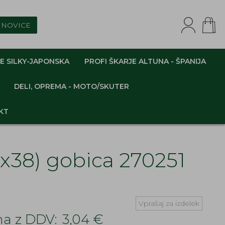
NOVICE
E SILKY-JAPONSKA
PROFI ŠKARJE ALTUNA - ŠPANIJA
DELI, OPREMA - MOTO/SKUTER
KT
2x38) gobica 270251
Vprašaj za izdelek
a z DDV:
3,04 €