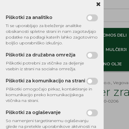
Piškotki za analitiko
Ti se uporabljajo za beleženje analitike
obsikanosti spletne strani in nam zagotavljajo
NADOMESTNI TOMOS DELI
ORIGINALNI TOMOS DELI
podatke na podlagi katerih lahko zagotovimo
boljšo uporabniško izkušnjo.
MINI DEMPERJI-PREKUCNIKI-GOSENIČARJI
MULČERJI
Piškotki za družabna omrežja
Piškotki potrebni za vtičnike za deljenje
DELI, OPREMA - GOZD, VRT, DOM
MOTORNO OLJE
vsebin iz strani na socialna omrežja.
Piškotki za komunikacijo na strani
EKOTEH d.o.o., Vegova 
Filter z
Piškotki omogočajo pirkaz, kontaktiranje in
komunikacijo preko komunikacijskega
KATALOG REZERVNIH DELOV
vtičnika na strani.
Šifra:
EG410-0206
TOMOS
Piškotki za oglaševanje
DELI, OPREMA - GOZD, VRT,
DOM
So namenjeni targetiranemu oglaševanju
glede na pretekle uporabnikove aktvinosti na