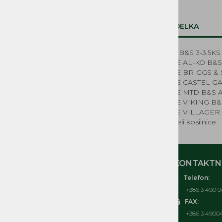
Sistem za gorivo
Zagonski mehanizmi, vrvice in ostali
deli
OPIS IZDELKA
Elektrika
Deli za električne kosilnice
Filter zraka B&S 3-3.5K
Kolesa kosilnice
KOSILNICE AL-KO B&S
NADOMESTNI REZERVNI
KOSILNICE BRIGGS & 
DELI MUTA, ACME, IMT,
KOSILNICE CASTEL G
LA300, BUCHER MAG
KOSILNICE MTD B&S 
KOSILNICE VIKING B&
REZERVNI DELI ČRPALKE
KOSILNICE VILLAGER 
Rezervni deli kosilnice
MOJ RAČUN
KONTAKTNI
Telefon:
O nas
+386 3 490 0
Kontakt
FAX:
Pogosta vprašanja
+386 3 4900
Splošni pogoji