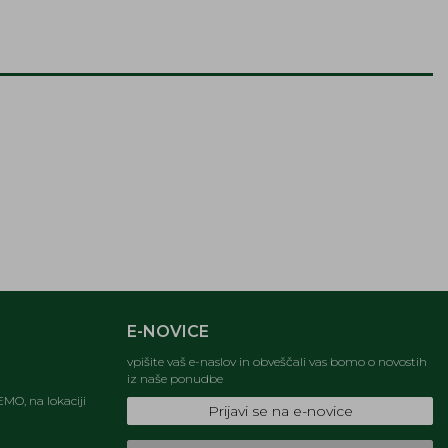
E-NOVICE
vpišite vaš e-naslov in obveščali vas bomo o novostih
iz naše ponudbe
MO, na lokaciji
Prijavi se na e-novice