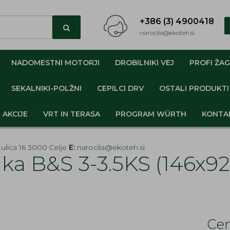
+386 (3) 4900418
narocila@ekoteh.si
NADOMESTNI MOTORJI
DROBILNIKI VEJ
PROFI ŽAG
SEKALNIKI-POLŽNI
CEPILCI DRV
OSTALI PRODUKTI
AKCIJE
VRT IN TERASA
PROGRAM WÜRTH
KONTA
ulica 16 3000 Celje
E:
narocila@ekoteh.si
raka B&S 3-3.5KS (146x9
Cen