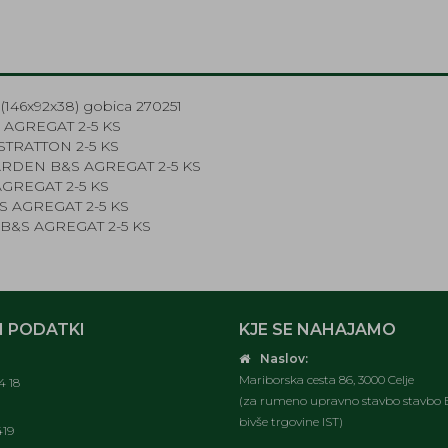
S (146x92x38) gobica 270251
 AGREGAT 2-5 KS
STRATTON 2-5 KS
ARDEN B&S AGREGAT 2-5 KS
AGREGAT 2-5 KS
S AGREGAT 2-5 KS
B&S AGREGAT 2-5 KS
 PODATKI
KJE SE NAHAJAMO
Naslov:
Mariborska cesta 86, 3000 Celje
4 18
(za rumeno upravno stavbo stavbo E
bivše trgovine IST)
419