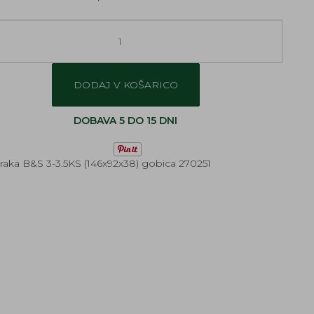
DODAJ V KOŠARICO
DOBAVA 5 DO 15 DNI
 zraka B&S 3-3.5KS (146x92x38) gobica 270251