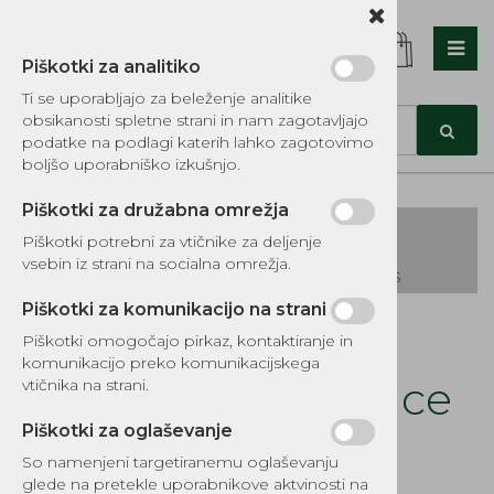
Piškotki za analitiko
Nazaj en nivo
Nazaj en nivo
Nazaj en nivo
Ti se uporabljajo za beleženje analitike
obsikanosti spletne strani in nam zagotavljajo
Vrsta 1
Vrsta 1
Vrsta 1
podatke na podlagi katerih lahko zagotovimo
boljšo uporabniško izkušnjo.
Vrsta 2
Vrsta 2
Vrsta 2
Piškotki za družabna omrežja
Vrsta 3
Vrsta 3
Vrsta 3
Piškotki potrebni za vtičnike za deljenje
vsebin iz strani na socialna omrežja.
KATALOG REZERVNIH DELOV TOMOS
Piškotki za komunikacijo na strani
Kategorije izdelkov
Piškotki omogočajo pirkaz, kontaktiranje in
EKOTEH d.o.o., Vegova ulica 16 3000 Celje
E:
komunikacijo preko komunikacijskega
narocila@ekoteh.si
Filter zraka kosilnice
vtičnika na strani.
Yamaha
Piškotki za oglaševanje
So namenjeni targetiranemu oglaševanju
Šifra:
S1500673
glede na pretekle uporabnikove aktvinosti na