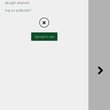
magnetom
drugih straneh.
Šifra:
EG530-4754
Kaj so piškotki?
Sprejmi vse