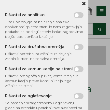
Piškotki za analitiko
Nazaj en nivo
Nazaj en nivo
Nazaj en nivo
Ti se uporabljajo za beleženje analitike
obsikanosti spletne strani in nam zagotavljajo
Vrsta 1
Vrsta 1
Vrsta 1
podatke na podlagi katerih lahko zagotovimo
boljšo uporabniško izkušnjo.
Vrsta 2
Vrsta 2
Vrsta 2
Piškotki za družabna omrežja
Vrsta 3
Vrsta 3
Vrsta 3
Piškotki potrebni za vtičnike za deljenje
vsebin iz strani na socialna omrežja.
KATALOG REZERVNIH DELOV TOMOS
Piškotki za komunikacijo na strani
Kategorije izdelkov
Piškotki omogočajo pirkaz, kontaktiranje in
EKOTEH d.o.o., Vegova ulica 16 3000 Celje
E:
komunikacijo preko komunikacijskega
narocila@ekoteh.si
Vijak za izpust olja
vtičnika na strani.
B&S 2-5KS z
Piškotki za oglaševanje
So namenjeni targetiranemu oglaševanju
glede na pretekle uporabnikove aktvinosti na