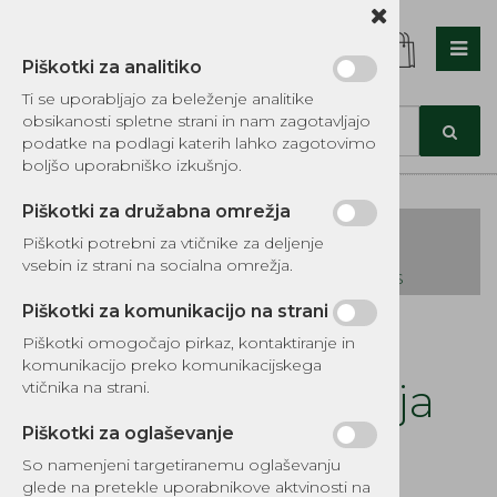
Piškotki za analitiko
Nazaj en nivo
Nazaj en nivo
Nazaj en nivo
Ti se uporabljajo za beleženje analitike
obsikanosti spletne strani in nam zagotavljajo
Vrsta 1
Vrsta 1
Vrsta 1
podatke na podlagi katerih lahko zagotovimo
boljšo uporabniško izkušnjo.
Vrsta 2
Vrsta 2
Vrsta 2
Piškotki za družabna omrežja
Vrsta 3
Vrsta 3
Vrsta 3
Piškotki potrebni za vtičnike za deljenje
vsebin iz strani na socialna omrežja.
KATALOG REZERVNIH DELOV TOMOS
Piškotki za komunikacijo na strani
Kategorije izdelkov
Piškotki omogočajo pirkaz, kontaktiranje in
EKOTEH d.o.o., Vegova ulica 16 3000 Celje
E:
komunikacijo preko komunikacijskega
narocila@ekoteh.si
Ventil za izpust olja
vtičnika na strani.
Kohler
Piškotki za oglaševanje
So namenjeni targetiranemu oglaševanju
Šifra:
EG920-0529
glede na pretekle uporabnikove aktvinosti na