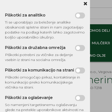
Piškotki za analitiko
Ti se uporabljajo za beleženje analitike
obsikanosti spletne strani in nam zagotavljajo
NADOMESTNI TOMOS DELI
ORIGINALNI TOMOS DELI
podatke na podlagi katerih lahko zagotovimo
boljšo uporabniško izkušnjo.
MINI DEMPERJI-PREKUCNIKI-GOSENIČARJI
MULČERJI
Piškotki za družabna omrežja
Piškotki potrebni za vtičnike za deljenje
DELI, OPREMA - GOZD, VRT, DOM
MOTORNO OLJE
vsebin iz strani na socialna omrežja.
Piškotki za komunikacijo na strani
EKOTEH d.o.o., Vegova 
Semerin
Piškotki omogočajo pirkaz, kontaktiranje in
komunikacijo preko komunikacijskega
KATALOG REZERVNIH DELOV
vtičnika na strani.
Šifra:
EG540-7218
TOMOS
Piškotki za oglaševanje
DELI, OPREMA - GOZD, VRT,
DOM
So namenjeni targetiranemu oglaševanju
glede na pretekle uporabnikove aktvinosti na