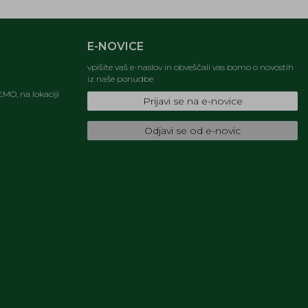
E-NOVICE
vpišite vaš e-naslov in obveščali vas bomo o novostih
iz naše ponudbe
MO, na lokaciji
Prijavi se na e-novice
Odjavi se od e-novic