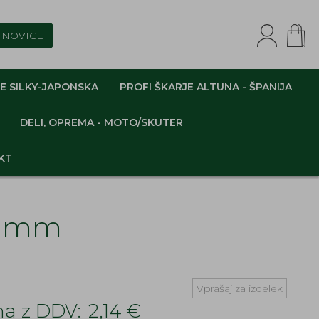
NOVICE
E SILKY-JAPONSKA
PROFI ŠKARJE ALTUNA - ŠPANIJA
DELI, OPREMA - MOTO/SKUTER
KT
4 mm
Vprašaj za izdelek
a z DDV:
2,14 €