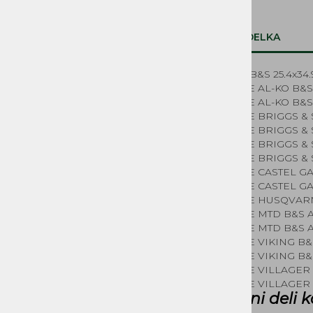
Sistem za gorivo
Zagonski mehanizmi, vrvice in ostali
deli
OPIS IZDELKA
Elektrika
Deli za električne kosilnice
Semering B&S 25.4x34
Kolesa kosilnice
KOSILNICE AL-KO B&S
NADOMESTNI REZERVNI
KOSILNICE AL-KO B&S
DELI MUTA, ACME, IMT,
KOSILNICE BRIGGS & 
LA300, BUCHER MAG
KOSILNICE BRIGGS & 
KOSILNICE BRIGGS & 
REZERVNI DELI ČRPALKE
KOSILNICE BRIGGS & 
KOSILNICE CASTEL G
KOSILNICE CASTEL G
KOSILNICE HUSQVARN
KOSILNICE MTD B&S 
KOSILNICE MTD B&S 
KOSILNICE VIKING B&
KOSILNICE VIKING B&
KOSILNICE VILLAGER 
KOSILNICE VILLAGER 
Rezervni deli k