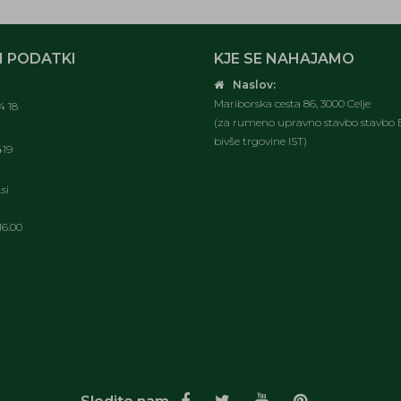
 PODATKI
KJE SE NAHAJAMO
Naslov:
Mariborska cesta 86, 3000 Celje
4 18
(za rumeno upravno stavbo stavbo E
bivše trgovine IST)
419
si
16.00