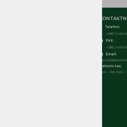
MOJ RAČUN
KONTAKTNI
Telefon:
O nas
+386 3 490 0
Kontakt
FAX:
Pogosta vprašanja
+386 3 4900
Splošni pogoji
Email:
Izjava o varovanju osebnih podatkov
narocila@ekoteh.
Politka spletnih piškotkov
Delovni čas:
Pon - Pet: 8.00 – 