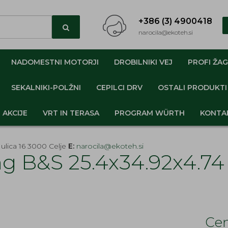
+386 (3) 4900418
narocila@ekoteh.si
NADOMESTNI MOTORJI
DROBILNIKI VEJ
PROFI ŽAG
SEKALNIKI-POLŽNI
CEPILCI DRV
OSTALI PRODUKTI
AKCIJE
VRT IN TERASA
PROGRAM WÜRTH
KONTA
ulica 16 3000 Celje
E:
narocila@ekoteh.si
g B&S 25.4x34.92x4.7
Cen