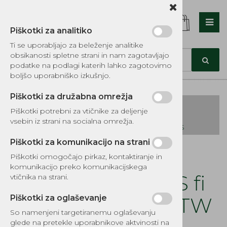
Piškotki za analitiko
Nazaj en nivo
Nazaj en nivo
Nazaj en nivo
Ti se uporabljajo za beleženje analitike
obsikanosti spletne strani in nam zagotavljajo
Vrsta 1
Vrsta 1
Vrsta 1
podatke na podlagi katerih lahko zagotovimo
boljšo uporabniško izkušnjo.
Vrsta 2
Vrsta 2
Vrsta 2
Piškotki za družabna omrežja
Vrsta 3
Vrsta 3
Vrsta 3
Piškotki potrebni za vtičnike za deljenje
vsebin iz strani na socialna omrežja.
KATALOG REZERVNIH DELOV TOMOS
Piškotki za komunikacijo na strani
Kategorije izdelkov
Piškotki omogočajo pirkaz, kontaktiranje in
EKOTEH d.o.o., Vegova ulica 16 3000 Celje
E:
komunikacijo preko komunikacijskega
narocila@ekoteh.si
Batni obročki B&S fi
vtičnika na strani.
65.08 (1.6x1.6x2.6) TW
Piškotki za oglaševanje
So namenjeni targetiranemu oglaševanju
glede na pretekle uporabnikove aktvinosti na