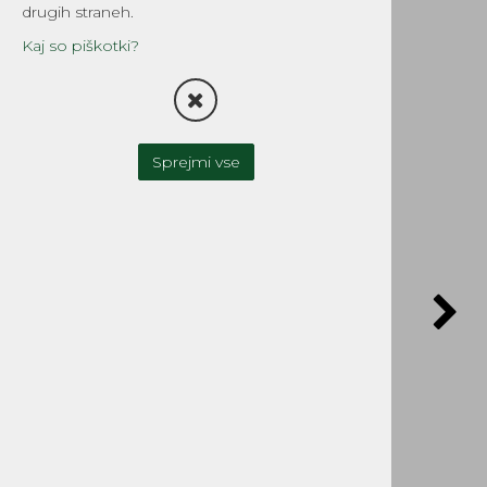
grt.
drugih straneh.
Šifra:
12604
Kaj so piškotki?
Sprejmi vse