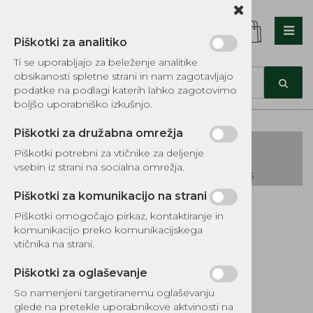
Piškotki za analitiko
Nazaj en nivo
Nazaj en nivo
Nazaj en nivo
Ti se uporabljajo za beleženje analitike
obsikanosti spletne strani in nam zagotavljajo
Vrsta 1
Vrsta 1
Vrsta 1
podatke na podlagi katerih lahko zagotovimo
boljšo uporabniško izkušnjo.
Vrsta 2
Vrsta 2
Vrsta 2
Piškotki za družabna omrežja
Vrsta 3
Vrsta 3
Vrsta 3
Piškotki potrebni za vtičnike za deljenje
vsebin iz strani na socialna omrežja.
KATALOG REZERVNIH DELOV TOMOS
Piškotki za komunikacijo na strani
Kategorije izdelkov
Piškotki omogočajo pirkaz, kontaktiranje in
EKOTEH d.o.o., Vegova ulica 16 3000 Celje
E:
komunikacijo preko komunikacijskega
narocila@ekoteh.si
Pipica goriva B&S
vtičnika na strani.
6.35mm
Piškotki za oglaševanje
So namenjeni targetiranemu oglaševanju
Šifra:
EG420-3695
glede na pretekle uporabnikove aktvinosti na