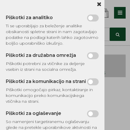
Piškotki za analitiko
Nazaj en nivo
Nazaj en nivo
Nazaj en nivo
Ti se uporabljajo za beleženje analitike
obsikanosti spletne strani in nam zagotavljajo
Vrsta 1
Vrsta 1
Vrsta 1
podatke na podlagi katerih lahko zagotovimo
boljšo uporabniško izkušnjo.
Vrsta 2
Vrsta 2
Vrsta 2
Piškotki za družabna omrežja
Vrsta 3
Vrsta 3
Vrsta 3
Piškotki potrebni za vtičnike za deljenje
vsebin iz strani na socialna omrežja.
KATALOG REZERVNIH DELOV TOMOS
Piškotki za komunikacijo na strani
Kategorije izdelkov
Piškotki omogočajo pirkaz, kontaktiranje in
EKOTEH d.o.o., Vegova ulica 16 3000 Celje
E:
komunikacijo preko komunikacijskega
narocila@ekoteh.si
Čep olja B&S z
vtičnika na strani.
merilcem 4KS
Piškotki za oglaševanje
So namenjeni targetiranemu oglaševanju
Šifra:
EG530-4750
glede na pretekle uporabnikove aktvinosti na