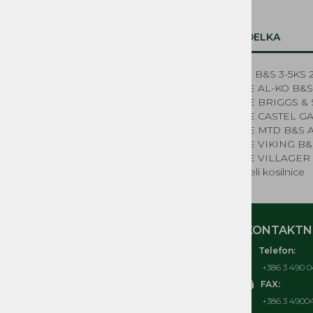
Sistem za gorivo
Zagonski mehanizmi, vrvice in ostali
deli
OPIS IZDELKA
Elektrika
Deli za električne kosilnice
Membrana B&S 3-5KS 
Kolesa kosilnice
KOSILNICE AL-KO B&S
NADOMESTNI REZERVNI
KOSILNICE BRIGGS & 
DELI MUTA, ACME, IMT,
KOSILNICE CASTEL G
LA300, BUCHER MAG
KOSILNICE MTD B&S 
KOSILNICE VIKING B&
REZERVNI DELI ČRPALKE
KOSILNICE VILLAGER 
Rezervni deli kosilnice
MOJ RAČUN
KONTAKTNI
Telefon:
O nas
+386 3 490 0
Kontakt
FAX:
Pogosta vprašanja
+386 3 4900
Splošni pogoji