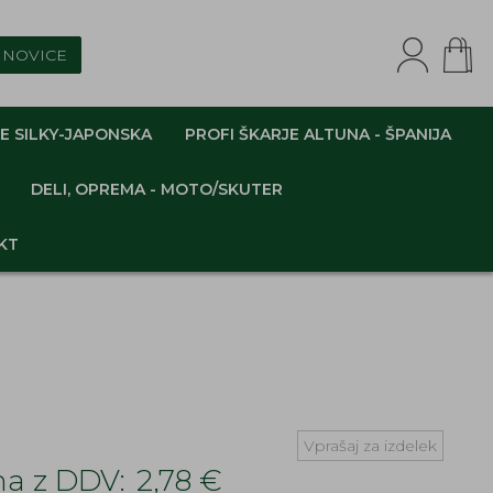
NOVICE
E SILKY-JAPONSKA
PROFI ŠKARJE ALTUNA - ŠPANIJA
DELI, OPREMA - MOTO/SKUTER
KT
Vprašaj za izdelek
a z DDV:
2,78 €