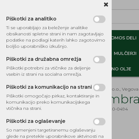
Piškotki za analitiko
Ti se uporabljajo za beleženje analitike
obsikanosti spletne strani in nam zagotavljajo
NADOMESTNI TOMOS DELI
ORIGINALNI TOMOS DELI
podatke na podlagi katerih lahko zagotovimo
boljšo uporabniško izkušnjo.
MINI DEMPERJI-PREKUCNIKI-GOSENIČARJI
MULČERJI
Piškotki za družabna omrežja
Piškotki potrebni za vtičnike za deljenje
DELI, OPREMA - GOZD, VRT, DOM
MOTORNO OLJE
vsebin iz strani na socialna omrežja.
Piškotki za komunikacijo na strani
EKOTEH d.o.o., Vegova 
Membran
Piškotki omogočajo pirkaz, kontaktiranje in
komunikacijo preko komunikacijskega
KATALOG REZERVNIH DELOV
vtičnika na strani.
Šifra:
EG520-0494
TOMOS
Piškotki za oglaševanje
DELI, OPREMA - GOZD, VRT,
DOM
So namenjeni targetiranemu oglaševanju
glede na pretekle uporabnikove aktvinosti na