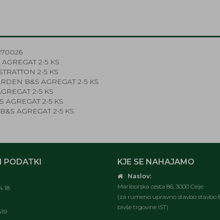
270026
 AGREGAT 2-5 KS
STRATTON 2-5 KS
ARDEN B&S AGREGAT 2-5 KS
AGREGAT 2-5 KS
S AGREGAT 2-5 KS
B&S AGREGAT 2-5 KS
 PODATKI
KJE SE NAHAJAMO
Naslov:
Mariborska cesta 86, 3000 Celje
4 18
(za rumeno upravno stavbo stavbo E
bivše trgovine IST)
419