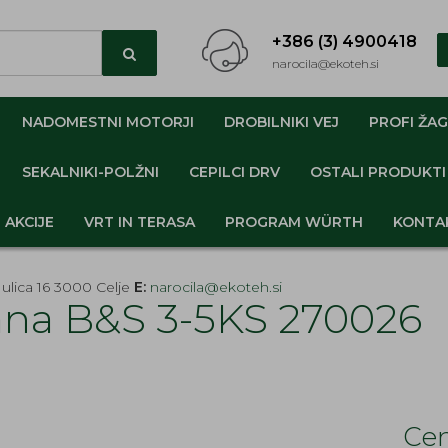
+386 (3) 4900418
narocila@ekoteh.si
NADOMESTNI MOTORJI
DROBILNIKI VEJ
PROFI ŽAG
SEKALNIKI-POLŽNI
CEPILCI DRV
OSTALI PRODUKTI
AKCIJE
VRT IN TERASA
PROGRAM WÜRTH
KONTA
ulica 16 3000 Celje
E:
narocila@ekoteh.si
a B&S 3-5KS 270026
Cen