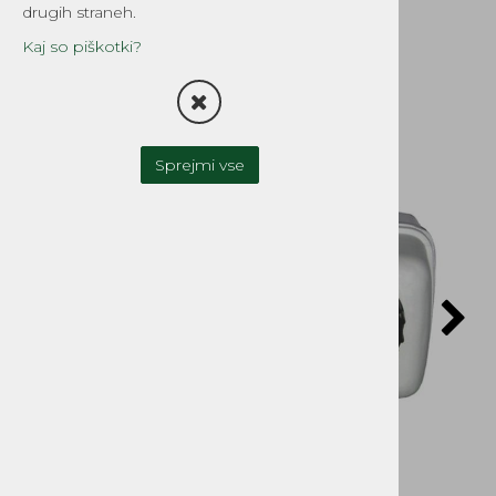
izhod
drugih straneh.
Šifra:
EG420-5188
Kaj so piškotki?
Sprejmi vse