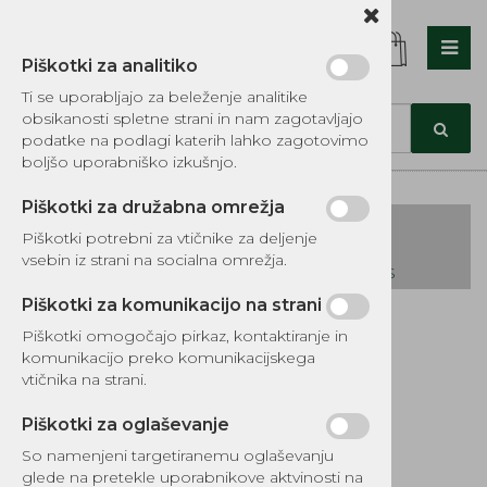
Piškotki za analitiko
Nazaj en nivo
Nazaj en nivo
Nazaj en nivo
Ti se uporabljajo za beleženje analitike
obsikanosti spletne strani in nam zagotavljajo
Vrsta 1
Vrsta 1
Vrsta 1
podatke na podlagi katerih lahko zagotovimo
boljšo uporabniško izkušnjo.
Vrsta 2
Vrsta 2
Vrsta 2
Piškotki za družabna omrežja
Vrsta 3
Vrsta 3
Vrsta 3
Piškotki potrebni za vtičnike za deljenje
vsebin iz strani na socialna omrežja.
KATALOG REZERVNIH DELOV TOMOS
Piškotki za komunikacijo na strani
Kategorije izdelkov
Piškotki omogočajo pirkaz, kontaktiranje in
EKOTEH d.o.o., Vegova ulica 16 3000 Celje
E:
komunikacijo preko komunikacijskega
narocila@ekoteh.si
Rezervoar TEC
vtičnika na strani.
vertikalni spodnji
Piškotki za oglaševanje
So namenjeni targetiranemu oglaševanju
glede na pretekle uporabnikove aktvinosti na