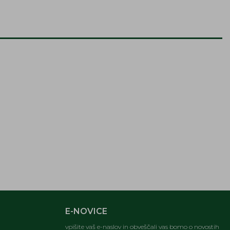
E-NOVICE
vpišite vaš e-naslov in obveščali vas bomo o novostih