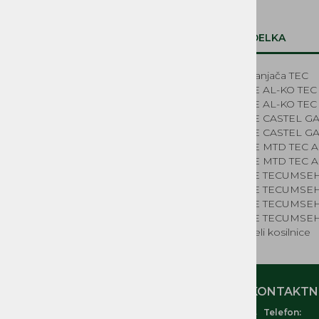
Sistem za gorivo
Zagonski mehanizmi, vrvice in ostali
deli
OPIS IZDELKA
Elektrika
Deli za električne kosilnice
Ročka zaganjača TEC
Kolesa kosilnice
KOSILNICE AL-KO TEC
NADOMESTNI REZERVNI
KOSILNICE AL-KO TEC
DELI MUTA, ACME, IMT,
KOSILNICE CASTEL G
LA300, BUCHER MAG
KOSILNICE CASTEL G
KOSILNICE MTD TEC A
REZERVNI DELI ČRPALKE
KOSILNICE MTD TEC A
KOSILNICE TECUMSEH
KOSILNICE TECUMSEH
KOSILNICE TECUMSEH
KOSILNICE TECUMSEH
Rezervni deli kosilnice
MOJ RAČUN
KONTAKTNI
Telefon:
O nas