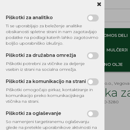
Piškotki za analitiko
Ti se uporabljajo za beleženje analitike
obsikanosti spletne strani in nam zagotavljajo
NADOMESTNI TOMOS DELI
ORIGINALNI TOMOS DELI
podatke na podlagi katerih lahko zagotovimo
boljšo uporabniško izkušnjo.
MINI DEMPERJI-PREKUCNIKI-GOSENIČARJI
MULČERJI
Piškotki za družabna omrežja
Piškotki potrebni za vtičnike za deljenje
DELI, OPREMA - GOZD, VRT, DOM
MOTORNO OLJE
vsebin iz strani na socialna omrežja.
Piškotki za komunikacijo na strani
EKOTEH d.o.o., Vegova 
Ročka z
Piškotki omogočajo pirkaz, kontaktiranje in
komunikacijo preko komunikacijskega
KATALOG REZERVNIH DELOV
vtičnika na strani.
Šifra:
EG510-3280
TOMOS
Piškotki za oglaševanje
DELI, OPREMA - GOZD, VRT,
DOM
So namenjeni targetiranemu oglaševanju
glede na pretekle uporabnikove aktvinosti na