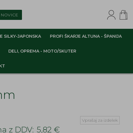
NOVICE
E SILKY-JAPONSKA
PROFI ŠKARJE ALTUNA - ŠPANIJA
DELI, OPREMA - MOTO/SKUTER
KT
6mm
Vprašaj za izdelek
a z DDV:
5,82 €