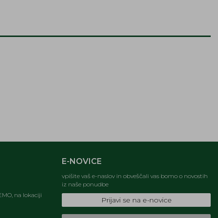
E-NOVICE
vpišite vaš e-naslov in obveščali vas bomo o novostih
iz naše ponudbe
MO, na lokaciji
Prijavi se na e-novice