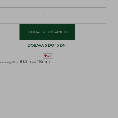
DODAJ V KOŠARICO
DOBAVA 5 DO 15 DNI
ica zagona B&S n.tip 116mm