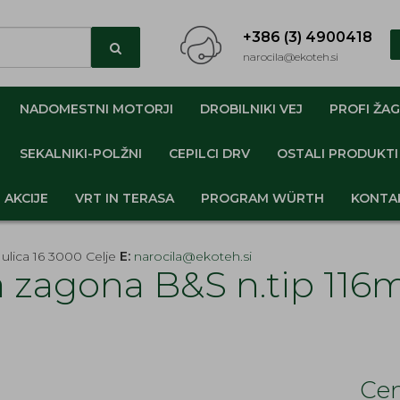
+386 (3) 4900418
narocila@ekoteh.si
NADOMESTNI MOTORJI
DROBILNIKI VEJ
PROFI ŽAG
SEKALNIKI-POLŽNI
CEPILCI DRV
OSTALI PRODUKTI
AKCIJE
VRT IN TERASA
PROGRAM WÜRTH
KONTA
ulica 16 3000 Celje
E:
narocila@ekoteh.si
a zagona B&S n.tip 11
Cen