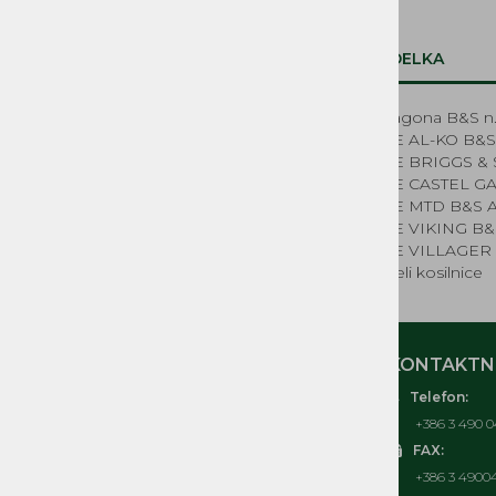
Sistem za gorivo
Zagonski mehanizmi, vrvice in ostali
deli
OPIS IZDELKA
Elektrika
Deli za električne kosilnice
Vrvenica zagona B&S n
Kolesa kosilnice
KOSILNICE AL-KO B&S 
NADOMESTNI REZERVNI
KOSILNICE BRIGGS & S
DELI MUTA, ACME, IMT,
KOSILNICE CASTEL GA
LA300, BUCHER MAG
KOSILNICE MTD B&S A
KOSILNICE VIKING B&S
REZERVNI DELI ČRPALKE
KOSILNICE VILLAGER 
Rezervni deli kosilnice
MOJ RAČUN
KONTAKTNI
Telefon:
O nas
+386 3 490 0
Kontakt
FAX:
Pogosta vprašanja
+386 3 4900
Splošni pogoji