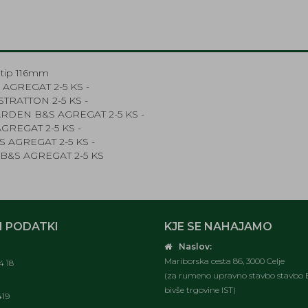
.tip 116mm
AGREGAT 2-5 KS -
TRATTON 2-5 KS -
RDEN B&S AGREGAT 2-5 KS -
GREGAT 2-5 KS -
 AGREGAT 2-5 KS -
B&S AGREGAT 2-5 KS
 PODATKI
KJE SE NAHAJAMO
Naslov:
Mariborska cesta 86, 3000 Celje
4 18
(za rumeno upravno stavbo stavbo E
bivše trgovine IST)
419