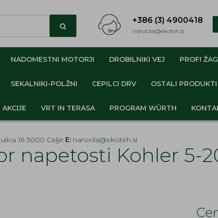
+386 (3) 4900418
narocila@ekoteh.si
NADOMESTNI MOTORJI
DROBILNIKI VEJ
PROFI ŽAG
SEKALNIKI-POLŽNI
CEPILCI DRV
OSTALI PRODUKTI
AKCIJE
VRT IN TERASA
PROGRAM WÜRTH
KONTA
ulica 16 3000 Celje
E:
narocila@ekoteh.si
r napetosti Kohler 5-2
Cen