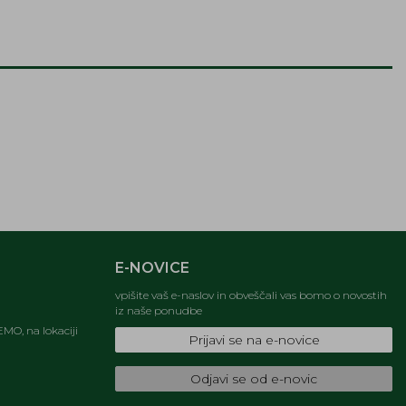
E-NOVICE
vpišite vaš e-naslov in obveščali vas bomo o novostih
iz naše ponudbe
MO, na lokaciji
Prijavi se na e-novice
Odjavi se od e-novic