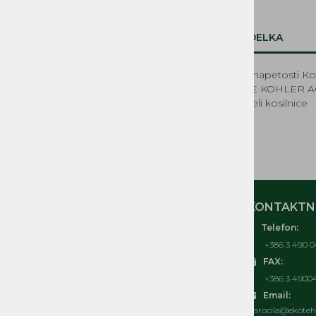
Sistem za gorivo
Zagonski mehanizmi, vrvice in ostali
deli
OPIS IZDELKA
Elektrika
Deli za električne kosilnice
Regulator napetosti Koh
Kolesa kosilnice
KOSILNICE KOHLER 
NADOMESTNI REZERVNI
Rezervni deli kosilnice
DELI MUTA, ACME, IMT,
LA300, BUCHER MAG
REZERVNI DELI ČRPALKE
MOJ RAČUN
KONTAKTNI
Telefon:
O nas
+386 3 490 0
Kontakt
FAX:
Pogosta vprašanja
+386 3 4900
Splošni pogoji
Email:
Izjava o varovanju osebnih podatkov
narocila@ekoteh.