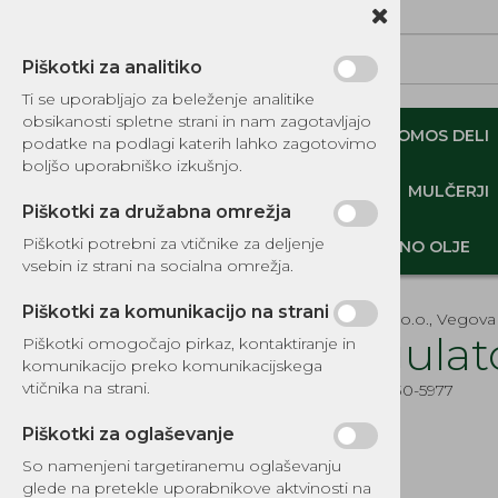
Piškotki za analitiko
Ti se uporabljajo za beleženje analitike
obsikanosti spletne strani in nam zagotavljajo
NADOMESTNI TOMOS DELI
ORIGINALNI TOMOS DELI
podatke na podlagi katerih lahko zagotovimo
boljšo uporabniško izkušnjo.
MINI DEMPERJI-PREKUCNIKI-GOSENIČARJI
MULČERJI
Piškotki za družabna omrežja
Piškotki potrebni za vtičnike za deljenje
DELI, OPREMA - GOZD, VRT, DOM
MOTORNO OLJE
vsebin iz strani na socialna omrežja.
Piškotki za komunikacijo na strani
EKOTEH d.o.o., Vegova 
Regulato
Piškotki omogočajo pirkaz, kontaktiranje in
komunikacijo preko komunikacijskega
KATALOG REZERVNIH DELOV
vtičnika na strani.
Šifra:
EG230-5977
TOMOS
Piškotki za oglaševanje
DELI, OPREMA - GOZD, VRT,
DOM
So namenjeni targetiranemu oglaševanju
glede na pretekle uporabnikove aktvinosti na