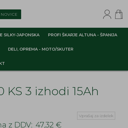
NOVICE
E SILKY-JAPONSKA
PROFI ŠKARJE ALTUNA - ŠPANIJA
DELI, OPREMA - MOTO/SKUTER
KT
0 KS 3 izhodi 15Ah
Vprašaj za izdelek
a z DDV:
47,32 €