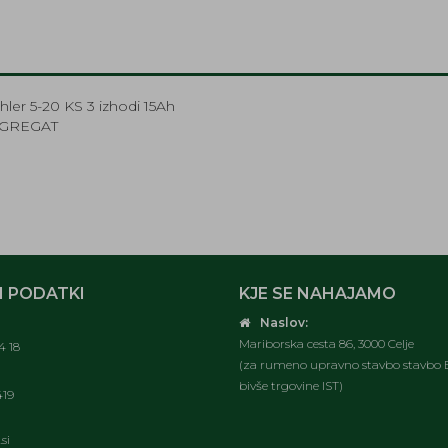
ler 5-20 KS 3 izhodi 15Ah
AGREGAT
 PODATKI
KJE SE NAHAJAMO
Naslov:
Mariborska cesta 86, 3000 Celje
4 18
(za rumeno upravno stavbo stavbo E
bivše trgovine IST)
419
si