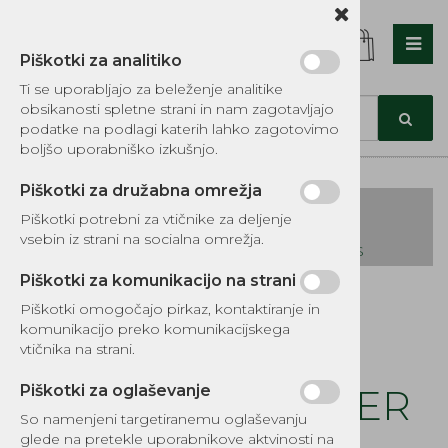
Piškotki za analitiko
Nazaj en nivo
Nazaj en nivo
Nazaj en nivo
Ti se uporabljajo za beleženje analitike
obsikanosti spletne strani in nam zagotavljajo
Vrsta 1
Vrsta 1
Vrsta 1
podatke na podlagi katerih lahko zagotovimo
boljšo uporabniško izkušnjo.
Vrsta 2
Vrsta 2
Vrsta 2
Piškotki za družabna omrežja
Vrsta 3
Vrsta 3
Vrsta 3
Piškotki potrebni za vtičnike za deljenje
vsebin iz strani na socialna omrežja.
KATALOG REZERVNIH DELOV TOMOS
Piškotki za komunikacijo na strani
Kategorije izdelkov
Piškotki omogočajo pirkaz, kontaktiranje in
EKOTEH d.o.o., Vegova ulica 16 3000 Celje
E:
komunikacijo preko komunikacijskega
narocila@ekoteh.si
Batni obročni 76
vtičnika na strani.
mm LA300 - CABER
Piškotki za oglaševanje
So namenjeni targetiranemu oglaševanju
Šifra:
RSLOM003000
glede na pretekle uporabnikove aktvinosti na