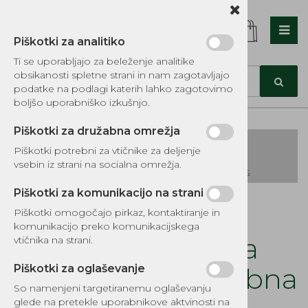
Piškotki za analitiko
Nazaj en nivo
Nazaj en nivo
Nazaj en nivo
Ti se uporabljajo za beleženje analitike
obsikanosti spletne strani in nam zagotavljajo
Vrsta 1
Vrsta 1
Vrsta 1
podatke na podlagi katerih lahko zagotovimo
boljšo uporabniško izkušnjo.
Vrsta 2
Vrsta 2
Vrsta 2
Piškotki za družabna omrežja
Vrsta 3
Vrsta 3
Vrsta 3
Piškotki potrebni za vtičnike za deljenje
vsebin iz strani na socialna omrežja.
KATALOG REZERVNIH DELOV TOMOS
Piškotki za komunikacijo na strani
Kategorije izdelkov
Piškotki omogočajo pirkaz, kontaktiranje in
EKOTEH d.o.o., Vegova ulica 16 3000 Celje
E:
komunikacijo preko komunikacijskega
narocila@ekoteh.si
Nakladalna rampa
vtičnika na strani.
aluminijska pregibna
Piškotki za oglaševanje
So namenjeni targetiranemu oglaševanju
glede na pretekle uporabnikove aktvinosti na